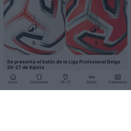
Se presenta el balón de la Liga Profesional Belga
26-27 de Kipsta
7
1
0
433
11h
Inicio
Camisetas
26-27
Botas
Calendario