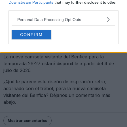
Downstream Participants
that may further disclose it to other
third parties.
Personal Data Processing Opt Outs
CONFIRM
Echa un vistazo a todas las camisetas del S.L. Benfica
en Football Kit Archive
La nueva camiseta visitante del Benfica para la
temporada 26-27 estará disponible a partir del 4 de
julio de 2026.
¿Qué te parece este diseño de inspiración retro,
adornado con el trébol, para la nueva camiseta
visitante del Benfica? Déjanos un comentario más
abajo.
Mostrar comentarios