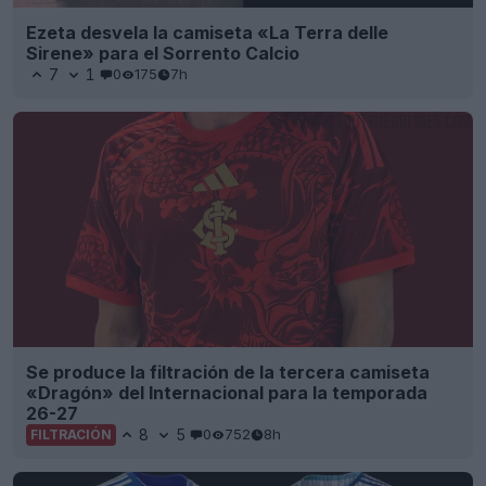
Ezeta desvela la camiseta «La Terra delle
Sirene» para el Sorrento Calcio
7
1
0
175
7h
Se produce la filtración de la tercera camiseta
«Dragón» del Internacional para la temporada
26-27
8
5
0
752
8h
FILTRACIÓN