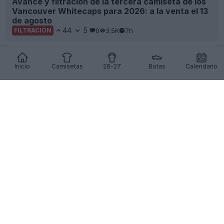
Avance y filtración de la tercera camiseta de los
Vancouver Whitecaps para 2026: a la venta el 13
de agosto
44
5
0
3.5K
7h
FILTRACIÓN
Inicio
Camisetas
26-27
Botas
Calendario