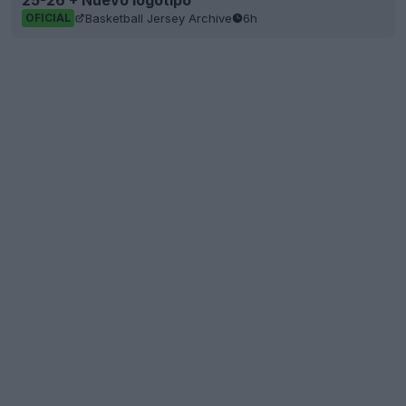
25-26 + Nuevo logotipo
Basketball Jersey Archive
6h
OFICIAL