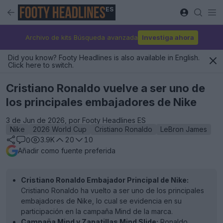
ES
Archivo de kits Búsqueda avanzada
Investiga ahora
Did you know? Footy Headlines is also available in English.
Click here to switch.
Cristiano Ronaldo vuelve a ser uno de
los principales embajadores de Nike
3 de Jun de 2026, por Footy Headlines ES
Nike
2026 World Cup
Cristiano Ronaldo
LeBron James
3.9K
20
10
0
Añadir como fuente preferida
Cristiano Ronaldo Embajador Principal de Nike:
Cristiano Ronaldo ha vuelto a ser uno de los principales
embajadores de Nike, lo cual se evidencia en su
participación en la campaña Mind de la marca.
Campaña Mind y Zapatillas Mind Slide:
Ronaldo