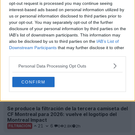
opt-out request is processed you may continue seeing
Se ha adelantado y realizado la filtración de la
interest-based ads based on personal information utilized by
tercera camiseta del Newcastle United para la
us or personal information disclosed to third parties prior to
temporada 26-27: se lanzará la semana que viene
your opt-out. You may separately opt-out of the further
24
42
0
78.1K
2h
FILTRACIÓN
disclosure of your personal information by third parties on the
IAB’s list of downstream participants. This information may
also be disclosed by us to third parties on the
IAB’s List of
Downstream Participants
that may further disclose it to other
third parties.
Personal Data Processing Opt Outs
CONFIRM
Se produce la filtración de la tercera camiseta del
CF Montreal para 2026: vuelve el logotipo del
Montreal Impact
21
6
0
2.8K
2h
FILTRACIÓN