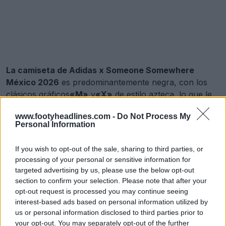
La camiseta de Adidas x Someone Somewhere
México 2026
es predominantemente negra, con los
clásicos gráficos
«M»
y
«X»
de estilo azteca, lo que le
da una identidad dinámica y claramente mexicana.
www.footyheadlines.com -
Do Not Process My
Estos diseños han sido creados por artesanos rurales.
Personal Information
Lanzamiento de la tercera camiseta de México para el Mundial de 2026 de Adidas x Someone Somewhere
If you wish to opt-out of the sale, sharing to third parties, or
12 de May de 2026
processing of your personal or sensitive information for
targeted advertising by us, please use the below opt-out
section to confirm your selection. Please note that after your
Camiseta entrenamiento de México 2026
opt-out request is processed you may continue seeing
interest-based ads based on personal information utilized by
us or personal information disclosed to third parties prior to
your opt-out. You may separately opt-out of the further