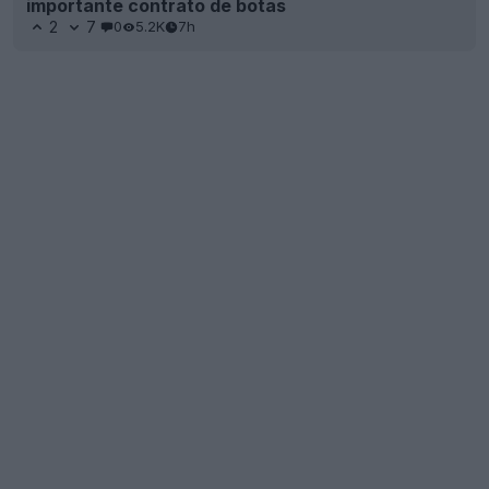
importante contrato de botas
2
7
0
5.2K
7h