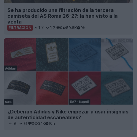
Se ha producido una filtración de la tercera
camiseta del AS Roma 26-27: la han visto a la
venta
17
12
0
59.8K
9h
FILTRACIÓN
¿Deberían Adidas y Nike empezar a usar insignias
de autenticidad escaneables?
8
6
0
3.1K
10h