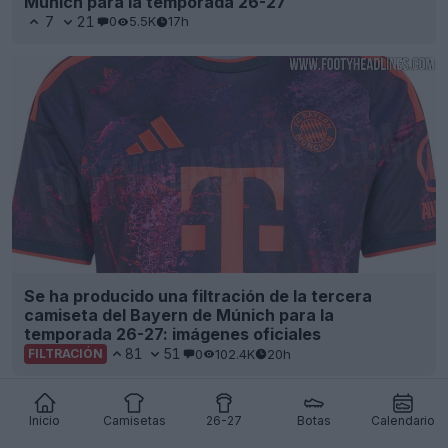
Múnich para la temporada 26-27
7
21
0
5.5K
17h
Se ha producido una filtración de la tercera
camiseta del Bayern de Múnich para la
temporada 26-27: imágenes oficiales
81
51
0
102.4K
20h
FILTRACIÓN
Inicio
Camisetas
26-27
Botas
Calendario