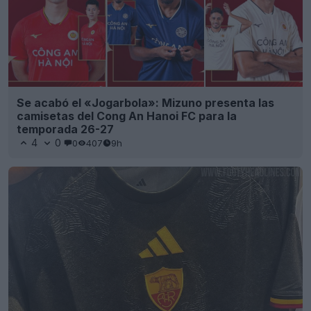
Se acabó el «Jogarbola»: Mizuno presenta las
camisetas del Cong An Hanoi FC para la
temporada 26-27
4
0
0
407
9h