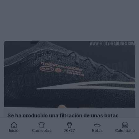
Se ha producido una filtración de unas botas
especiales Nike Mercurial 26-27
6
1
0
1.6K
6h
FILTRACIÓN
Inicio
Camisetas
26-27
Botas
Calendario