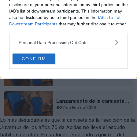
disclosure of your personal information by third parties on the
IAB’s list of downstream participants. This information may
also be disclosed by us to third parties on the
IAB’s List of
Downstream Participants
that may further disclose it to other
third parties.
Personal Data Processing Opt Outs
CONFIRM
Lanzamiento de la camiseta Adidas Italia de los años 70
27 de Feb de 2026
Lanzamiento de la camiseta Adidas Italia de los años 70
27 de Feb de 2026
Lo más destacable es que la camiseta de la reedición de la
Juventus de los años 70 de Adidas no lleva el escudo
habitual del club. En su lugar, en el lado izquierdo del