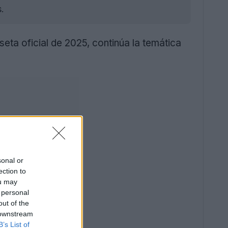
.
ta oficial de 2025, continúa la temática
sonal or
ection to
ou may
 personal
out of the
 downstream
B’s List of