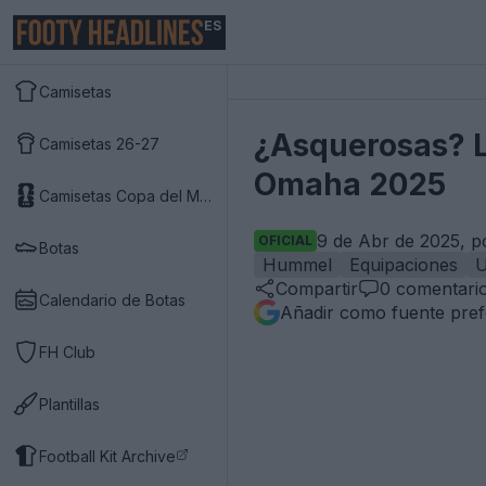
ES
Camisetas
¿Asquerosas? L
Camisetas 26-27
Omaha 2025
Camisetas Copa del Mundo 2026
9 de Abr de 2025, p
OFICIAL
Botas
Hummel
Equipaciones
U
Compartir
0
comentari
Calendario de Botas
Añadir como fuente pref
FH Club
Plantillas
Football Kit Archive