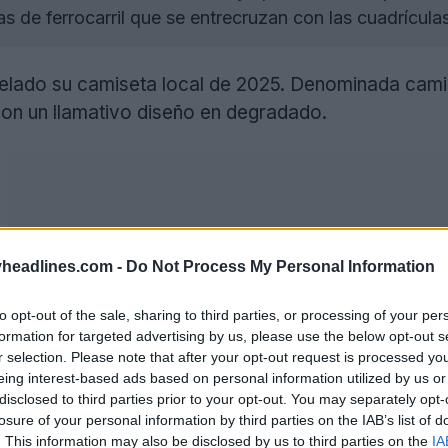
s de ferrocarril que se entrecruzan con las cuadrículas
lado su camiseta local de 2025. Denominada camise
con un llamativo diseño en degradado.
headlines.com -
Do Not Process My Personal Information
to opt-out of the sale, sharing to third parties, or processing of your per
formation for targeted advertising by us, please use the below opt-out s
r selection. Please note that after your opt-out request is processed y
eing interest-based ads based on personal information utilized by us or
disclosed to third parties prior to your opt-out. You may separately opt-
losure of your personal information by third parties on the IAB’s list of
. This information may also be disclosed by us to third parties on the
IA