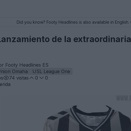
Did you know? Footy Headlines is also available in English. 
anzamiento de la extraordinaria
or Footy Headlines ES
nion Omaha
USL League One
os
74
vistas
0
0
erida