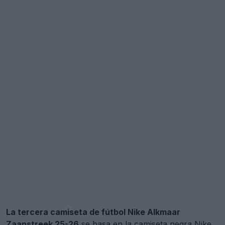
La tercera camiseta de fútbol Nike Alkmaar
Zaanstreek 25-26
se basa en la camiseta negra Nike