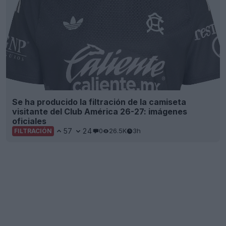
Se ha producido la filtración de la camiseta
visitante del Club América 26-27: imágenes
oficiales
57
24
0
26.5K
3h
FILTRACIÓN