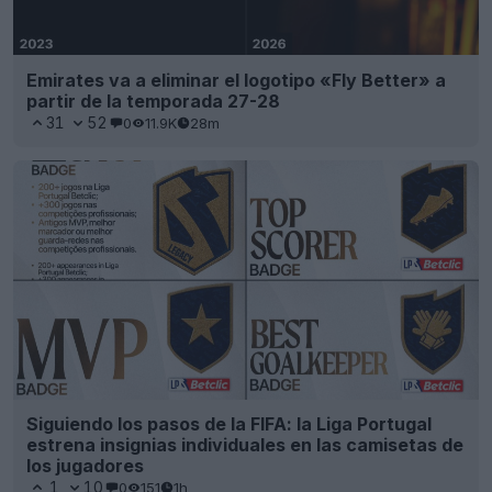
Emirates va a eliminar el logotipo «Fly Better» a
partir de la temporada 27-28
31
52
0
11.9K
28m
Siguiendo los pasos de la FIFA: la Liga Portugal
estrena insignias individuales en las camisetas de
los jugadores
1
10
0
151
1h