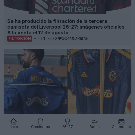
Se ha producido la filtración de la tercera
camiseta del Liverpool 26-27: imágenes oficiales.
A la venta el 12 de agosto
111
72
0
185.3K
3h
FILTRACIÓN
Avance y filtración de la tercera camiseta de los
Vancouver Whitecaps para 2026: a la venta el 13
Inicio
Camisetas
26-27
Botas
Calendario
de agosto