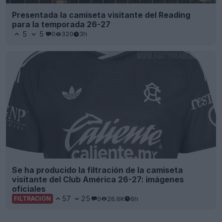
Presentada la camiseta visitante del Reading
para la temporada 26-27
5
5
0
320
3h
Se ha producido la filtración de la camiseta
visitante del Club América 26-27: imágenes
oficiales
57
25
0
26.6K
6h
FILTRACIÓN