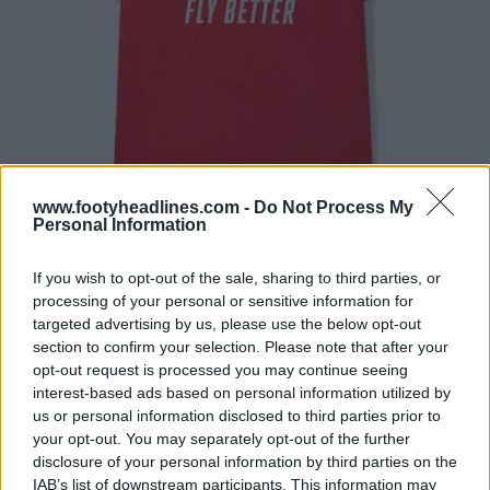
www.footyheadlines.com -
Do Not Process My
Personal Information
If you wish to opt-out of the sale, sharing to third parties, or
processing of your personal or sensitive information for
targeted advertising by us, please use the below opt-out
Presentación de las camisetas del Benfica 25-26: casi el mismo color para la visitante y la tercera
section to confirm your selection. Please note that after your
2 de Jun de 2025
opt-out request is processed you may continue seeing
interest-based ads based on personal information utilized by
camiseta La camiseta local del SL Benfica 2026-2027
us or personal information disclosed to third parties prior to
your opt-out. You may separately opt-out of the further
de Adidas supone una vuelta a la identidad clásica del
disclosure of your personal information by third parties on the
Benfica tras las últimas temporadas, en las que se
IAB’s list of downstream participants. This information may