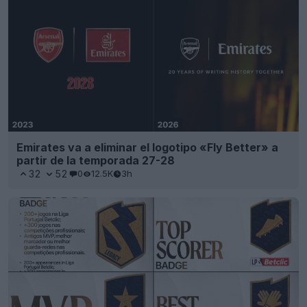
Emirates va a eliminar el logotipo «Fly Better» a
partir de la temporada 27-28
32
52
0
12.5K
3h