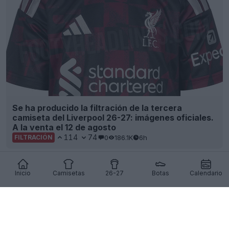
Se ha producido la filtración de la tercera
camiseta del Liverpool 26-27: imágenes oficiales.
A la venta el 12 de agosto
114
74
0
186.1K
6h
FILTRACIÓN
Inicio
Camisetas
26-27
Botas
Calendario