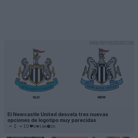
El Newcastle United desvela tres nuevas
opciones de logotipo muy parecidas
2
10
0
1.9K
2h