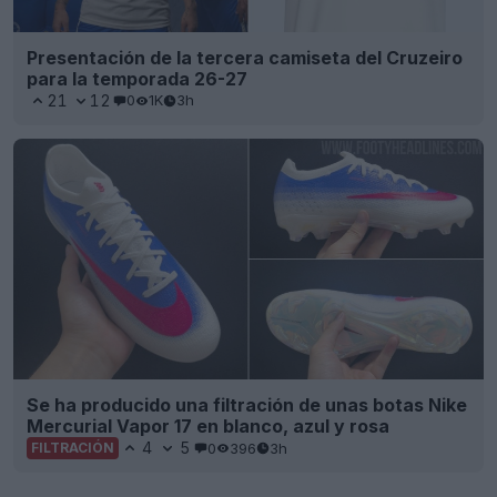
Presentación de la tercera camiseta del Cruzeiro
para la temporada 26-27
21
12
0
1K
3h
Se ha producido una filtración de unas botas Nike
Mercurial Vapor 17 en blanco, azul y rosa
4
5
0
396
3h
FILTRACIÓN