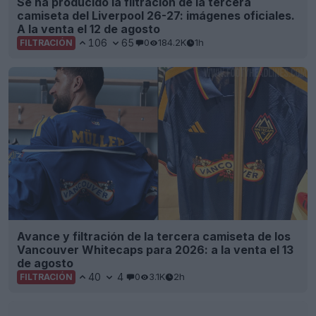
Se han presentado las chaquetas «Trefoil
Anthem» de Adidas para la temporada 26-27
(visitas)
16
5
0
9.2K
3h