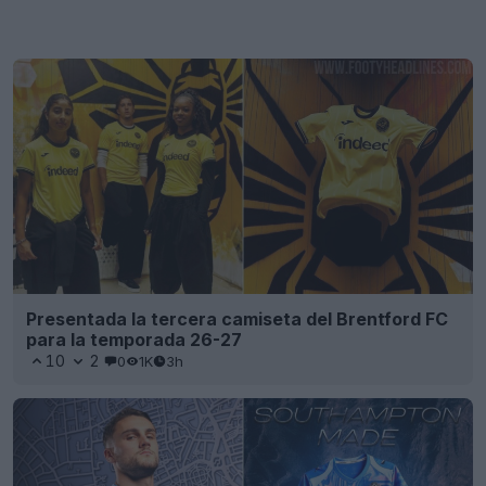
Se presenta la tercera camiseta del Aston Villa
26-27: un homenaje a Villa Park
62
21
0
49.8K
4h