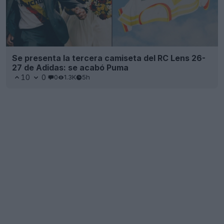
Se ha producido la filtración de la camiseta de
estilo urbano del Real Madrid 2027 para el 125.º
aniversario
11
2
0
2.3K
5h
FILTRACIÓN