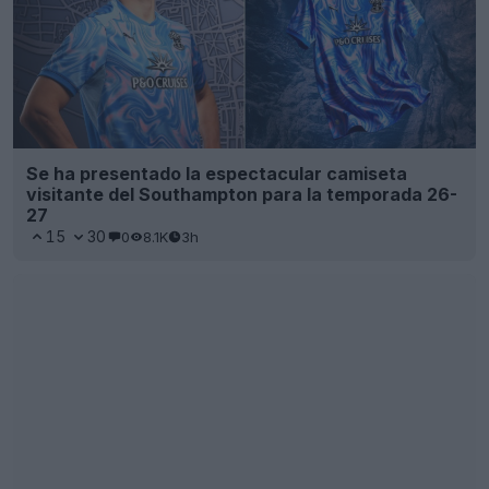
Se presenta la tercera camiseta del RC Lens 26-
27 de Adidas: se acabó Puma
10
0
0
1.3K
5h