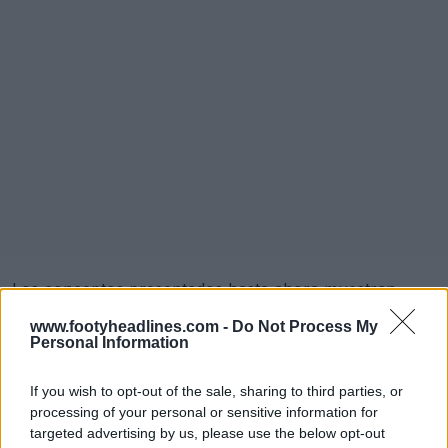
Los conceptos presentados hasta ahora muestran
diversas interpretaciones, desde los clásicos cuadros
www.footyheadlines.com -
Do Not Process My
sobre modernas plantillas de Adidas hasta innovadores
Personal Information
diseños azules para la equipación visitante. Este reto
creativo ofrece una visión fascinante de la estética
If you wish to opt-out of the sale, sharing to third parties, or
futura de Croacia en caso de que se produzca un
processing of your personal or sensitive information for
cambio de proveedor.
targeted advertising by us, please use the below opt-out