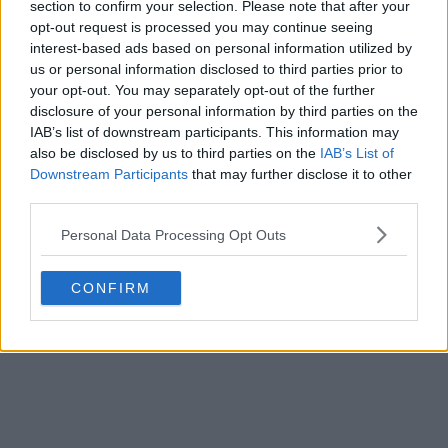
section to confirm your selection. Please note that after your
¿La última de Nike? Se filtran las camisetas
opt-out request is processed you may continue seeing
interest-based ads based on personal information utilized by
locales y visitantes de Croacia para la Copa
us or personal information disclosed to third parties prior to
del Mundo de 2026
your opt-out. You may separately opt-out of the further
disclosure of your personal information by third parties on the
IAB’s list of downstream participants. This information may
also be disclosed by us to third parties on the
IAB’s List of
Downstream Participants
that may further disclose it to other
third parties.
Personal Data Processing Opt Outs
CONFIRM