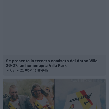
Se presenta la tercera camiseta de la Juventus
26-27
40
30
0
52.7K
5h