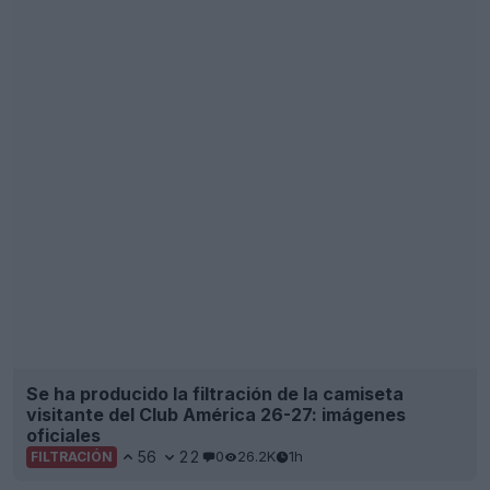
Se ha producido la filtración de la camiseta
visitante del Club América 26-27: imágenes
oficiales
56
22
0
26.2K
1h
FILTRACIÓN
Se ha producido la filtración de la tercera
camiseta del Liverpool 26-27: imágenes oficiales.
A la venta el 12 de agosto