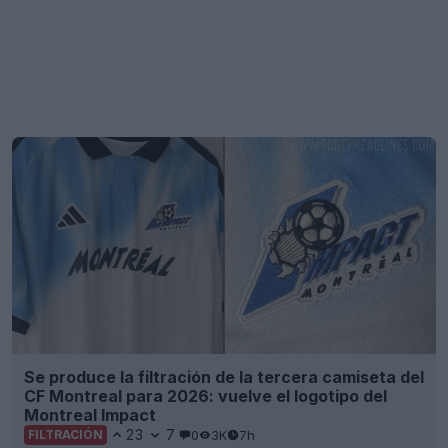
Montreal Impact
23
7
0
3K
7h
FILTRACIÓN
Presentada la tercera camiseta del Villarreal para
la temporada 26-27
19
5
0
1.2K
8h