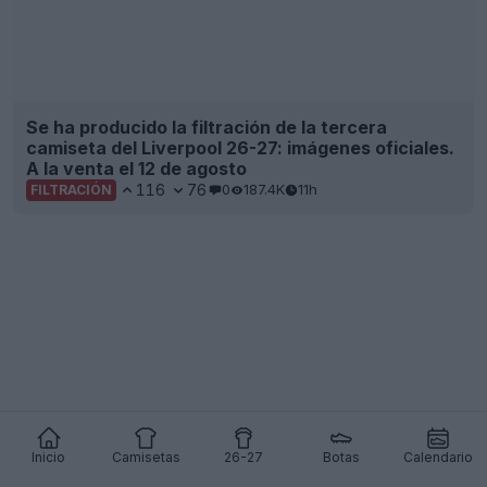
Avance y filtración de la tercera camiseta de los
Vancouver Whitecaps para 2026: a la venta el 13
de agosto
46
5
0
3.7K
12h
FILTRACIÓN
Inicio
Camisetas
26-27
Botas
Calendario