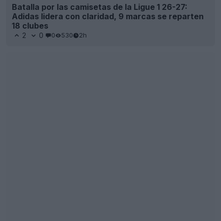
Batalla por las camisetas de la Ligue 1 26-27:
Adidas lidera con claridad, 9 marcas se reparten
18 clubes
2
0
0
530
2h
Se ha adelantado y realizado la filtración de la
tercera camiseta del Newcastle United para la
temporada 26-27: se lanzará la semana que viene
25
48
0
78.9K
3h
FILTRACIÓN