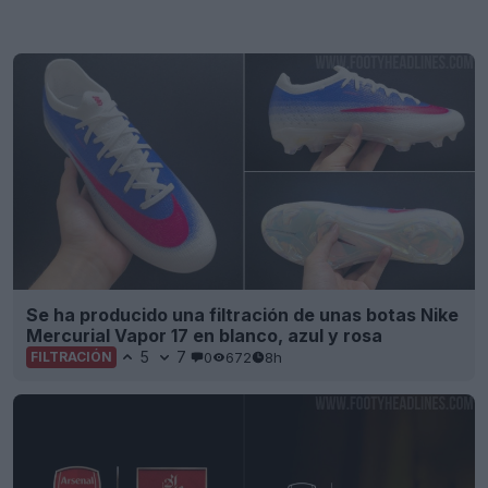
Emirates va a eliminar el logotipo «Fly Better» a
partir de la temporada 27-28
33
54
0
13.2K
8h