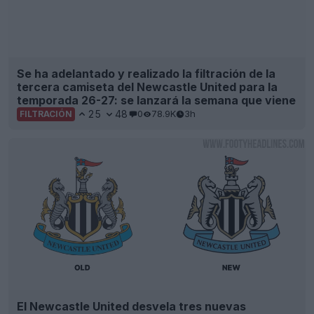
El Newcastle United desvela tres nuevas
opciones de logotipo muy parecidas
4
26
0
4.5K
7h