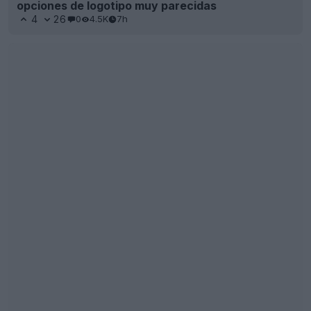
Se ha producido una filtración de las terceras
camisetas de la «Colección Archive» de Adidas
para la MLS 2026
41
10
0
16.3K
7h
FILTRACIÓN