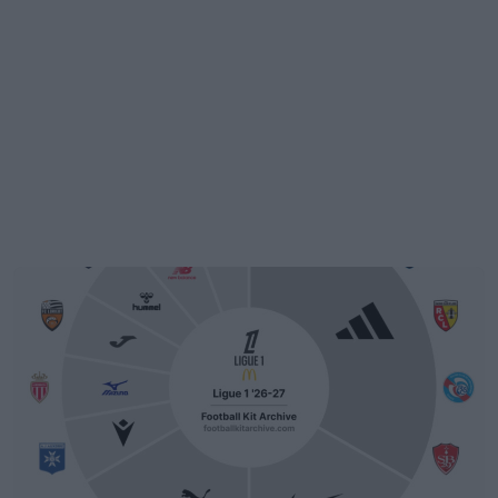
Batalla por las camisetas de la Ligue 1 26-27:
Adidas lidera con claridad, 9 marcas se reparten
18 clubes
3
0
0
723
4h