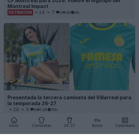
Presentada la tercera camiseta del Villarreal para
la temporada 26-27
20
5
0
1.2K
10h
Inicio
Camisetas
26-27
Botas
Calendario
Presentada la tercera camiseta «Dragón» del