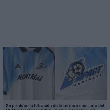
Se produce la filtración de la tercera camiseta del
CF Montreal para 2026: vuelve el logotipo del
Montreal Impact
24
7
0
3K
9h
FILTRACIÓN