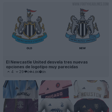
El Newcastle United desvela tres nuevas
opciones de logotipo muy parecidas
4
29
0
4.8K
9h
Se ha producido una filtración de las terceras
camisetas de la «Colección Archive» de Adidas
para la MLS 2026
43
10
0
17.2K
9h
FILTRACIÓN