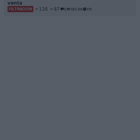
venta
126
87
0
190.6K
11h
FILTRACIÓN