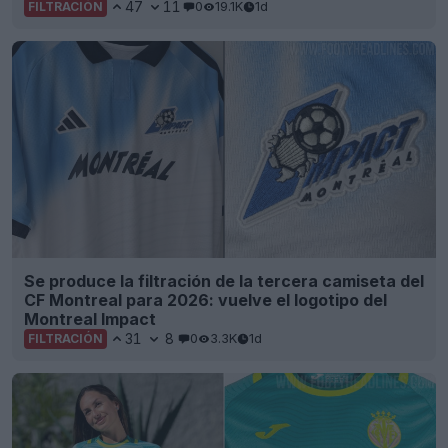
47
11
0
19.1K
1d
FILTRACIÓN
Se produce la filtración de la tercera camiseta del
CF Montreal para 2026: vuelve el logotipo del
Montreal Impact
31
8
0
3.3K
1d
FILTRACIÓN