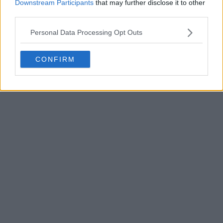
Downstream Participants
that may further disclose it to other
third parties.
Reveladas las camisetas de los Houston Rockets
Personal Data Processing Opt Outs
25-26 + Nuevo logotipo
Basketball Jersey Archive
1d
OFICIAL
CONFIRM