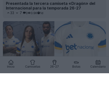
Presentada la tercera camiseta «Dragón» del
Internacional para la temporada 26-27
33
7
0
3.9K
1d
Inicio
Camisetas
26-27
Botas
Calendario
Presentación de la tercera camiseta del Cruzeiro
para la temporada 26-27
27
18
0
1.4K
1d