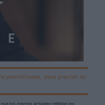
ra permitírselas, esos precios no
que los precios actuales reflejan los