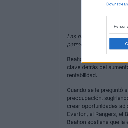
Downstream 
Persona
Las nuevas camisetas de
patrocinador, lo que ha
Beahon citó el aumento d
clave detrás del aumento
rentabilidad.
Cuando se le preguntó s
preocupación, sugiriendo
crear oportunidades adic
Everton, el Rangers, el 
Beahon sostiene que la 