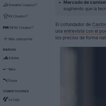
Mercado de camiseta
Sneaker Legacy
sugiriendo que la tecn
Kit Creator
El cofundador de
Casto
FM Kit Creator
una
entrevista con el p
los precios de forma nat
Más categorías
MARCAS
Adidas
Nike
Puma
COMPETICIONES
La Liga