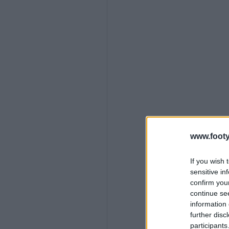
www.footy
If you wish 
sensitive in
confirm you
continue se
information 
further disc
participants