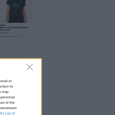
sonal or
ection to
ou may
 personal
out of the
 downstream
B’s List of