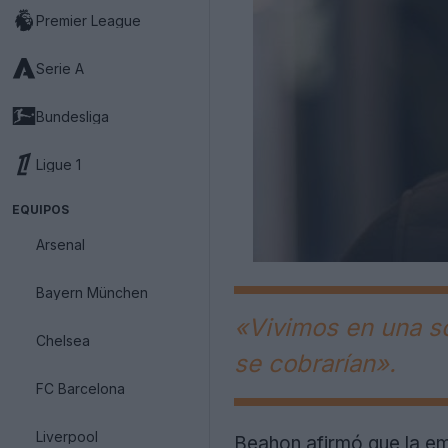
Premier League
Serie A
Bundesliga
Ligue 1
EQUIPOS
Arsenal
Bayern München
«Vivimos en una so
Chelsea
se cobrarían».
FC Barcelona
Liverpool
Beahon afirmó que la emp