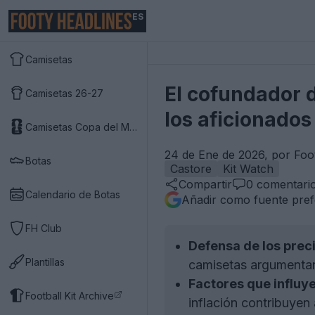
ES
Camisetas
El cofundador d
Camisetas 26-27
los aficionados
Camisetas Copa del Mundo 2026
24 de Ene de 2026, por Foo
Botas
Castore
Kit Watch
Compartir
0
comentari
Calendario de Botas
Añadir como fuente pref
FH Club
Defensa de los prec
Plantillas
camisetas argumentand
Factores que influye
Football Kit Archive
inflación contribuyen