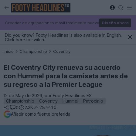
ES
Creador de equipaciones móvil totalmente nuevo
Diseña ahora
Did you know? Footy Headlines is also available in English.
Click here to switch.
Inicio
Championship
Coventry
El Coventry City renueva su acuerdo
con Hummel para la camiseta antes de
su regreso a la Premier League
12 de May de 2026, por Footy Headlines ES
Championship
Coventry
Hummel
Patrocinio
2.2K
28
10
0
Añadir como fuente preferida