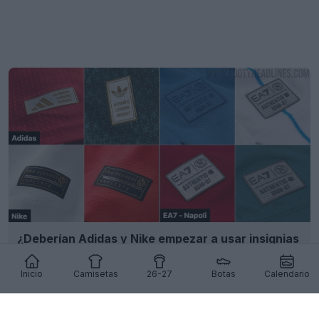
¿Deberían Adidas y Nike empezar a usar insignias
de autenticidad escaneables?
10
9
0
3.8K
19h
Inicio
Camisetas
26-27
Botas
Calendario