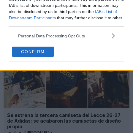
IAB’s list of downstream participants. This information may
also be disclosed by us to third parties on the
IAB’s List of
Downstream Participants
that may further disclose it to other
Presentada la tercera camiseta del Fulham para
third parties.
la temporada 26-27
7
8
0
1.2K
1h
Personal Data Processing Opt Outs
CONFIRM
Se estrena la tercera camiseta del Lecce 26-27
de Adidas: se acabaron las camisetas de diseño
propio
3
2
0
744
2h