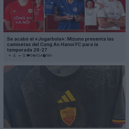
Se acabó el «Jogarbola»: Mizuno presenta las
camisetas del Cong An Hanoi FC para la
temporada 26-27
4
0
0
554
18h