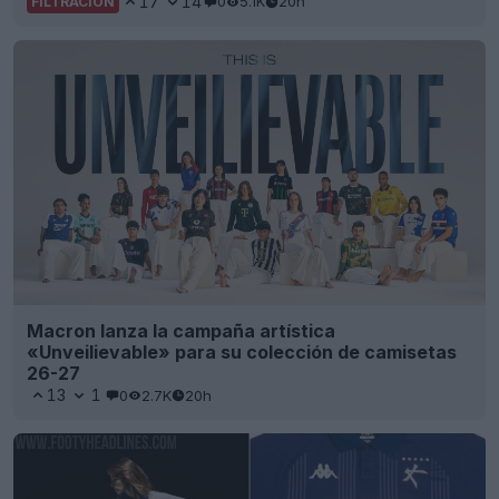
17
14
0
5.1K
20h
FILTRACIÓN
Macron lanza la campaña artística
«Unveilievable» para su colección de camisetas
26-27
13
1
0
2.7K
20h