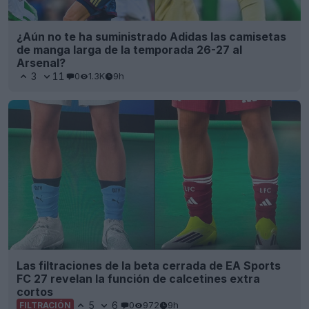
¿Aún no te ha suministrado Adidas las camisetas
de manga larga de la temporada 26-27 al
Arsenal?
3
11
0
1.3K
9h
Las filtraciones de la beta cerrada de EA Sports
FC 27 revelan la función de calcetines extra
cortos
5
6
0
972
9h
FILTRACIÓN