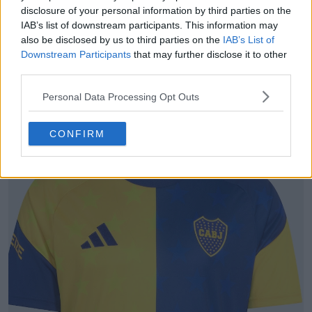
disclosure of your personal information by third parties on the
IAB’s list of downstream participants. This information may
also be disclosed by us to third parties on the
IAB’s List of
Downstream Participants
that may further disclose it to other
third parties.
Exclusiva: se ha producido una filtración de
Personal Data Processing Opt Outs
información sobre la camiseta local del River
Plate para la temporada 27-28
CONFIRM
6
3
0
1.2K
3h
FILTRACIÓN