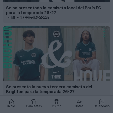
Se ha presentado la camiseta local del París FC
para la temporada 26-27
59
13
0
8.5K
22h
Se presenta la nueva tercera camiseta del
Brighton para la temporada 26-27
42
4
0
5.4K
22h
Inicio
Camisetas
26-27
Botas
Calendario