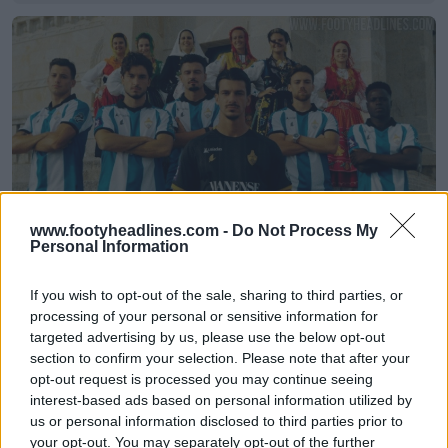
www.footyheadlines.com -
Do Not Process My
Personal Information
Presentación de las camisetas locales y
visitantes del SC Vianense para la temporada 26-
27
If you wish to opt-out of the sale, sharing to third parties, or
2
0
0
259
2h
processing of your personal or sensitive information for
targeted advertising by us, please use the below opt-out
section to confirm your selection. Please note that after your
opt-out request is processed you may continue seeing
interest-based ads based on personal information utilized by
us or personal information disclosed to third parties prior to
your opt-out. You may separately opt-out of the further