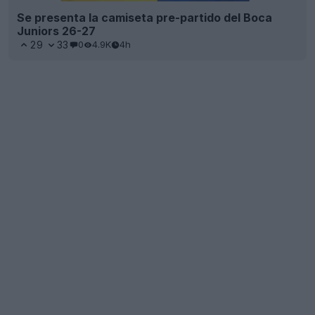
Se presenta la camiseta pre-partido del Boca
Juniors 26-27
29
33
0
4.9K
4h