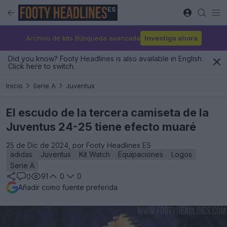
ES
Archivo de kits Búsqueda avanzada
Investiga ahora
Did you know? Footy Headlines is also available in English.
Click here to switch.
Inicio
Serie A
Juventus
El escudo de la tercera camiseta de la
Juventus 24-25 tiene efecto muaré
25 de Dic de 2024, por Footy Headlines ES
adidas
Juventus
Kit Watch
Equipaciones
Logos
Serie A
91
0
0
0
Añadir como fuente preferida