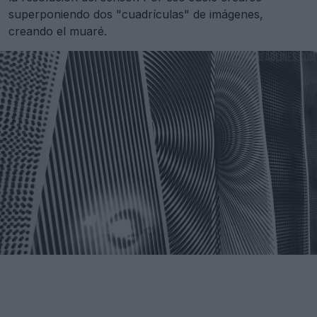
superponiendo dos "cuadrículas" de imágenes,
creando el muaré.