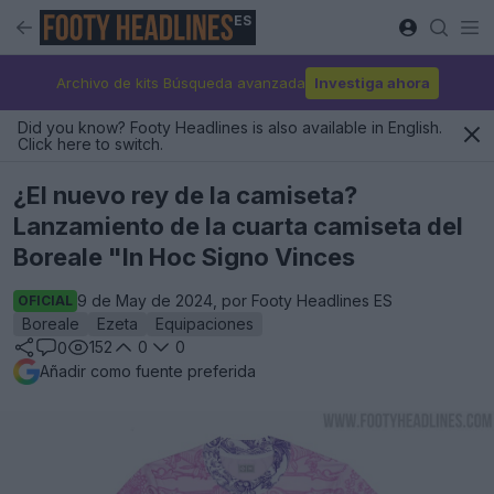
ES
Archivo de kits Búsqueda avanzada
Investiga ahora
Did you know? Footy Headlines is also available in English.
Click here to switch.
¿El nuevo rey de la camiseta?
Lanzamiento de la cuarta camiseta del
Boreale "In Hoc Signo Vinces
9 de May de 2024, por Footy Headlines ES
OFICIAL
Boreale
Ezeta
Equipaciones
152
0
0
0
Añadir como fuente preferida