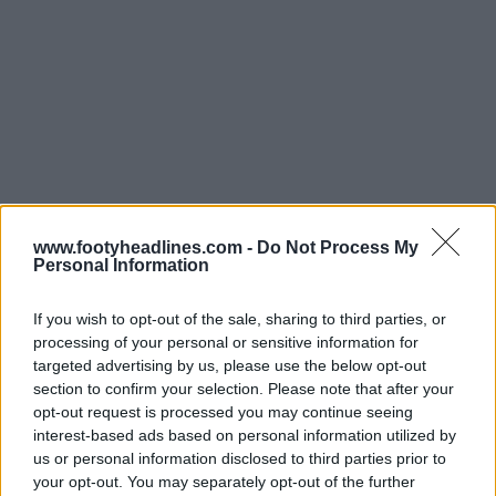
www.footyheadlines.com -
Do Not Process My
Personal Information
If you wish to opt-out of the sale, sharing to third parties, or
processing of your personal or sensitive information for
Aunque la versión totalmente rayada sigue siendo
targeted advertising by us, please use the below opt-out
imposible para la equipación oficial de partido debido a
section to confirm your selection. Please note that after your
las normas actuales de retransmisión y legibilidad, el
opt-out request is processed you may continue seeing
regreso parcial sigue siendo un guiño significativo al
interest-based ads based on personal information utilized by
rico legado del club.
us or personal information disclosed to third parties prior to
your opt-out. You may separately opt-out of the further