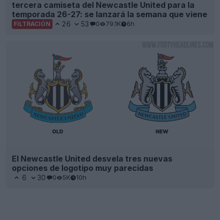
tercera camiseta del Newcastle United para la
temporada 26-27: se lanzará la semana que viene
26
53
0
79.1K
6h
FILTRACIÓN
El Newcastle United desvela tres nuevas
opciones de logotipo muy parecidas
6
30
0
5K
10h