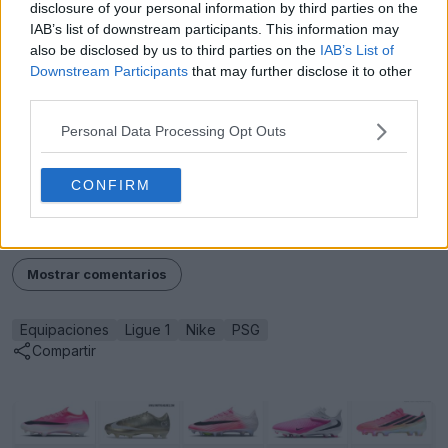
Ver todas las camisetas del Paris Saint-Germain en
disclosure of your personal information by third parties on the
Football Kit Archive
IAB’s list of downstream participants. This information may
also be disclosed by us to third parties on the
IAB’s List of
¿Preferirías que los organismos reguladores
Downstream Participants
that may further disclose it to other
flexibilizaran las normas de legibilidad de las
third parties.
equipaciones
para permitir rayas completas y
Personal Data Processing Opt Outs
continuas en la espalda de las camisetas? ¿Debería el
PSG
ofrecer esta versión alternativa, como ya hizo en
el pasado con las equipaciones de EE. UU.?
CONFIRM
Cuéntanoslo en los comentarios.
Mostrar comentarios
Equipaciones
Ligue 1
Nike
PSG
Compartir