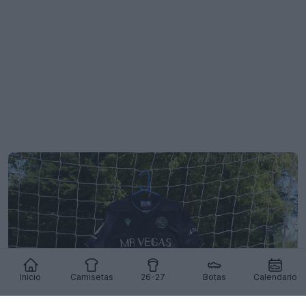
Inicio
Camisetas
26-27
Botas
Calendario