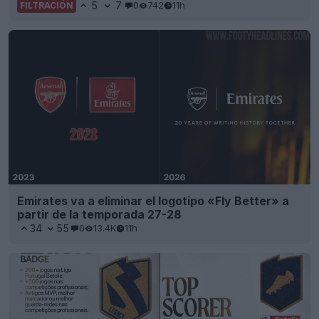
5
7
0
742
11h
FILTRACIÓN
Emirates va a eliminar el logotipo «Fly Better» a
partir de la temporada 27-28
34
55
0
13.4K
11h