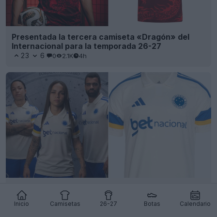
Presentada la tercera camiseta «Dragón» del
Internacional para la temporada 26-27
23
6
0
2.1K
4h
Presentación de la tercera camiseta del Cruzeiro
para la temporada 26-27
Inicio
Camisetas
26-27
Botas
Calendario
22
12
0
1.1K
4h