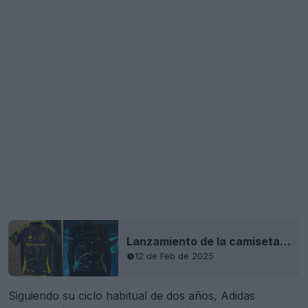
Lanzamiento de la camiseta visitante del Columbus Crew 2025 - Estampado reactivo a los rayos UV, inspirado en la serie Goosebumps
12 de Feb de 2025
Siguiendo su ciclo habitual de dos años, Adidas