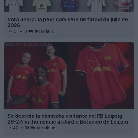
Vota ahora: la peor camiseta de fútbol de julio de
2026
0
0
0
454
51m
Se desvela la camiseta visitante del RB Leipzig
26-27: un homenaje al Jardín Botánico de Leipzig
40
36
0
2K
10h