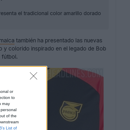
senta el tradicional color amarillo dorado
maica
también ha presentado las nuevas
o y colorido inspirado en el legado de Bob
 fútbol.
sonal or
ection to
ou may
 personal
out of the
 downstream
B’s List of