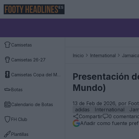
ES
Camisetas
Inicio
International
Jamaic
Camisetas 26-27
Presentación d
Camisetas Copa del Mundo 2026
Mundo)
Botas
13 de Feb de 2026, por Foo
Calendario de Botas
adidas
International
Jam
Compartir
0
comentari
FH Club
Añadir como fuente pref
Plantillas