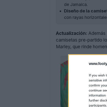
de Jamaica.
Diseño de la camiset
con rayas horizontale
Actualización:
Además de
camisetas pre-partido lo
Marley, que rinde homenaj
www.footy
If you wish 
sensitive in
confirm you
continue se
information 
further disc
participants