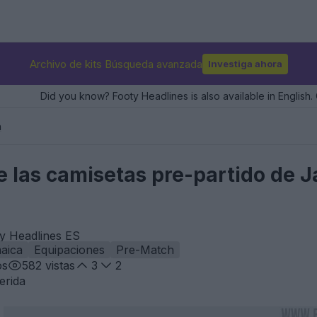
Archivo de kits Búsqueda avanzada
Investiga ahora
Did you know? Footy Headlines is also available in English. 
a
e las camisetas pre-partido de 
ty Headlines ES
aica
Equipaciones
Pre-Match
os
582
vistas
3
2
erida