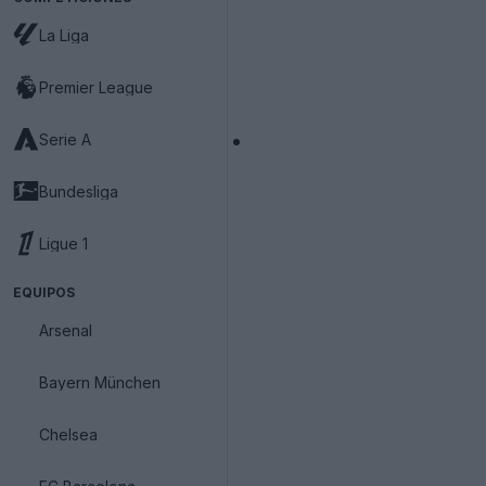
La Liga
Premier League
Serie A
Bundesliga
Ligue 1
EQUIPOS
Arsenal
Bayern München
Chelsea