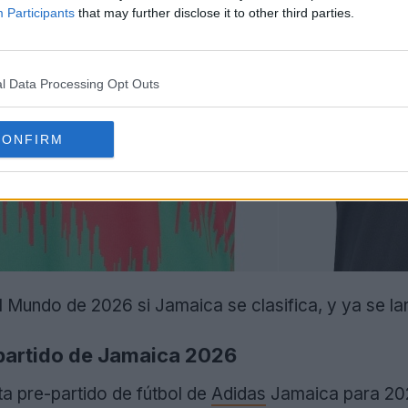
Participants
that may further disclose it to other third parties.
l Data Processing Opt Outs
CONFIRM
l Mundo de 2026 si Jamaica se clasifica, y ya se la
-partido de Jamaica 2026
ta pre-partido de fútbol de
Adidas
Jamaica para 20