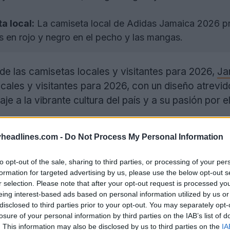
a local:
La camiseta local de Adidas Jamaica 2026 pre
s en rojo y negro en el pecho y las mangas.
 las camisetas locales y visitantes para 2026,
Ja
cales y visitantes para 2026, con un diseño atrevid
e a la vibrante cultura del país y a su pasión por el
headlines.com -
Do Not Process My Personal Information
to opt-out of the sale, sharing to third parties, or processing of your per
formation for targeted advertising by us, please use the below opt-out s
r selection. Please note that after your opt-out request is processed y
eing interest-based ads based on personal information utilized by us or
disclosed to third parties prior to your opt-out. You may separately opt-
losure of your personal information by third parties on the IAB’s list of
. This information may also be disclosed by us to third parties on the
IA