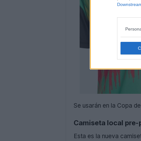
Downstream 
Persona
Se usarán en la Copa de
Camiseta local pre
Esta es la nueva camise