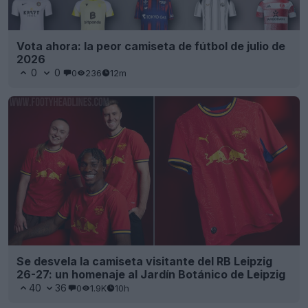
Vota ahora: la peor camiseta de fútbol de julio de
2026
0
0
0
236
12m
Se desvela la camiseta visitante del RB Leipzig
26-27: un homenaje al Jardín Botánico de Leipzig
40
36
0
1.9K
10h