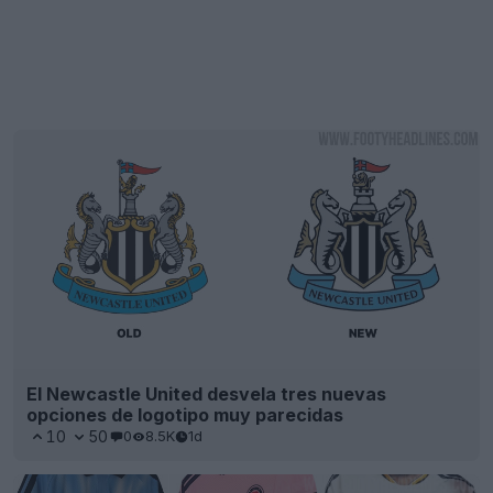
El Newcastle United desvela tres nuevas
opciones de logotipo muy parecidas
10
50
0
8.5K
1d