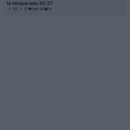
la temporada 26-27
26
6
0
1.8K
1d