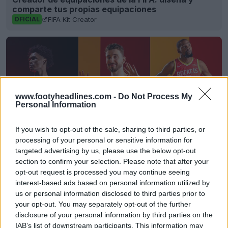
comparte tus propias equipaciones
FIFA Kit Creator
OFICIAL
www.footyheadlines.com -
Do Not Process My
Personal Information
If you wish to opt-out of the sale, sharing to third parties, or
processing of your personal or sensitive information for
targeted advertising by us, please use the below opt-out
section to confirm your selection. Please note that after your
Reveladas las camisetas de los Houston Rockets
opt-out request is processed you may continue seeing
25-26 + Nuevo logotipo
interest-based ads based on personal information utilized by
Basketball Jersey Archive
1d
OFICIAL
us or personal information disclosed to third parties prior to
your opt-out. You may separately opt-out of the further
disclosure of your personal information by third parties on the
IAB’s list of downstream participants. This information may