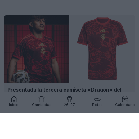
Presentada la tercera camiseta «Dragón» del
Internacional para la temporada 26-27
33
7
0
3.9K
1d
Inicio
Camisetas
26-27
Botas
Calendario