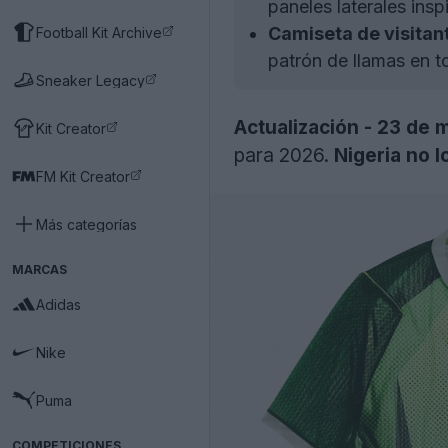
paneles laterales ins
Camiseta de visitan
Football Kit Archive
patrón de llamas en 
Sneaker Legacy
Actualización - 23 de 
Kit Creator
para 2026.
Nigeria no l
FM Kit Creator
Más categorías
MARCAS
Adidas
Nike
Puma
COMPETICIONES