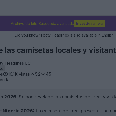
Archivo de kits Búsqueda avanzada
Investiga ahora
Did you know? Footy Headlines is also available in English. 
 las camisetas locales y visitan
ty Headlines ES
ke
os
16.1K
vistas
52
45
erida
ia 2026:
Se han revelado las camisetas de local y visi
e Nigeria 2026:
La camiseta de local presenta una co