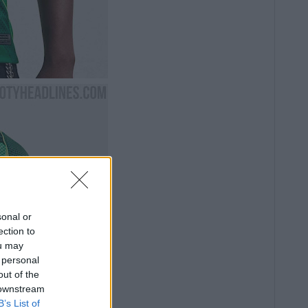
sonal or
ection to
ou may
 personal
out of the
 downstream
B’s List of