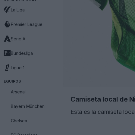
La Liga
Premier League
Serie A
Bundesliga
Ligue 1
EQUIPOS
Arsenal
Camiseta local de N
Bayern München
Esta es la camiseta loca
Chelsea