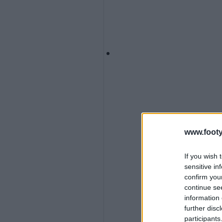
www.footy
If you wish 
sensitive in
confirm you
continue se
information 
further disc
participants