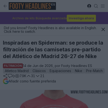
ES
Archivo de kits Búsqueda avanzada
Investiga ahora
Did you know? Footy Headlines is also available in English.
Click here to switch.
Inspiradas en Spiderman: se produce la
filtración de las camisetas pre-partido
del Atlético de Madrid 26-27 de Nike
14 de Jun de 2026, por Footy Headlines ES
FILTRACIÓN
Atletico Madrid
Clásicos
Equipaciones
Nike
Pre-Match
7.9K
31
21
0
Añadir como fuente preferida