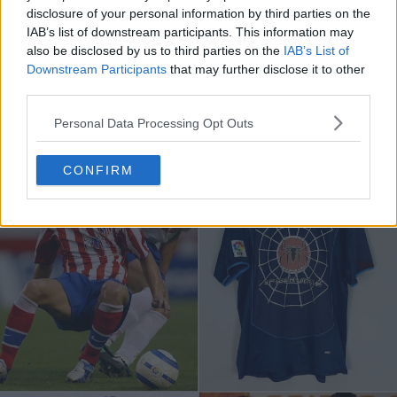
El moderno logotipo de Nike y el escudo del Atlético están
disclosure of your personal information by third parties on the
IAB’s list of downstream participants. This information may
coloreados a juego con los vibrantes detalles,
also be disclosed by us to third parties on the
IAB’s List of
completando un aspecto visual muy llamativo. El dinámico
Downstream Participants
that may further disclose it to other
diseño gráfico casi da la sensación de movimiento, en
third parties.
consonancia con la agilidad y la energía por las que se
conocen tanto Spider-Man como el Atlético de Madrid.
Personal Data Processing Opt Outs
CONFIRM