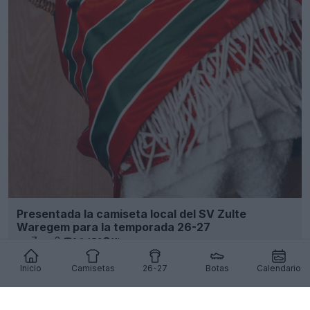
Presentada la camiseta local del SV Zulte
Waregem para la temporada 26-27
7
3
0
453
11h
Inicio
Camisetas
26-27
Botas
Calendario