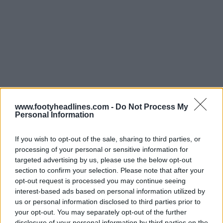
www.footyheadlines.com -
Do Not Process My
Personal Information
Echa un vistazo a la evolución completa de la camiseta
del París SG en Football Kit Archive
If you wish to opt-out of the sale, sharing to third parties, or
processing of your personal or sensitive information for
.
La cuarta camiseta del París Saint-Germain para la
targeted advertising by us, please use the below opt-out
temporada 2026-27 se lanzará a principios de 2027.
section to confirm your selection. Please note that after your
opt-out request is processed you may continue seeing
¿Qué te parece que el PSG y Jordan recuperen las
interest-based ads based on personal information utilized by
alas para la cuarta camiseta del PSG 26-27? Cuéntanos
us or personal information disclosed to third parties prior to
your opt-out. You may separately opt-out of the further
tu opinión en los comentarios debajo del artículo y
disclosure of your personal information by third parties on the