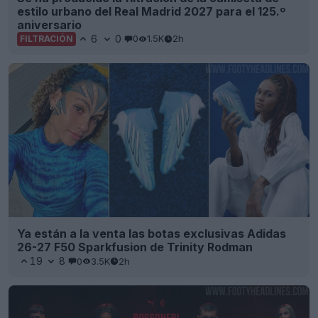
estilo urbano del Real Madrid 2027 para el 125.º
aniversario
6
0
0
1.5K
2h
FILTRACIÓN
Ya están a la venta las botas exclusivas Adidas
26-27 F50 Sparkfusion de Trinity Rodman
19
8
0
3.5K
2h