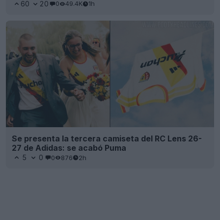
60
20
0
49.4K
1h
Se presenta la tercera camiseta del RC Lens 26-
27 de Adidas: se acabó Puma
5
0
0
876
2h