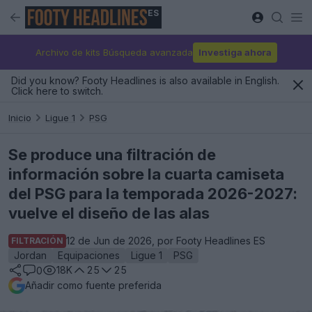
ES
Archivo de kits Búsqueda avanzada
Investiga ahora
Did you know? Footy Headlines is also available in English.
Click here to switch.
Inicio
Ligue 1
PSG
Se produce una filtración de
información sobre la cuarta camiseta
del PSG para la temporada 2026-2027:
vuelve el diseño de las alas
12 de Jun de 2026, por Footy Headlines ES
FILTRACIÓN
Jordan
Equipaciones
Ligue 1
PSG
18K
25
25
0
Añadir como fuente preferida