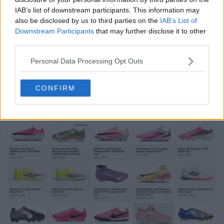
echa un vistazo al resumen de camisetas 26-27 para
IAB’s list of downstream participants. This information may
más información sobre las camisetas de fútbol de la
also be disclosed by us to third parties on the
IAB’s List of
temporada 26-27
.
Downstream Participants
that may further disclose it to other
third parties.
Mostrar comentarios
Personal Data Processing Opt Outs
Jordan
Equipaciones
Ligue 1
PSG
CONFIRM
Compartir