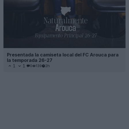
Presentada la camiseta local del FC Arouca para
la temporada 26-27
1
1
0
139
2h