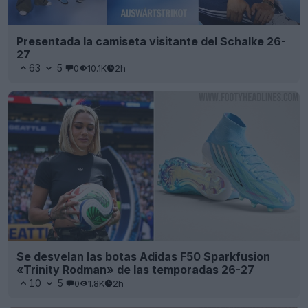
Presentada la camiseta visitante del Schalke 26-
27
63
5
0
10.1K
2h
Se desvelan las botas Adidas F50 Sparkfusion
«Trinity Rodman» de las temporadas 26-27
10
5
0
1.8K
2h