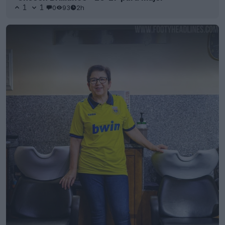
1
1
0
93
2h