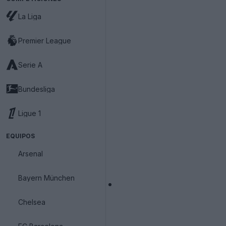
La Liga
Premier League
Serie A
Bundesliga
Ligue 1
EQUIPOS
Arsenal
Bayern München
Chelsea