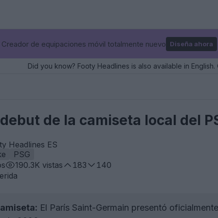
Creador de equipaciones móvil totalmente nuevo
Diseña ahora
Did you know? Footy Headlines is also available in English. 
debut de la camiseta local del 
ty Headlines ES
ke
PSG
os
190.3K
vistas
183
140
erida
camiseta:
El París Saint-Germain presentó oficialment