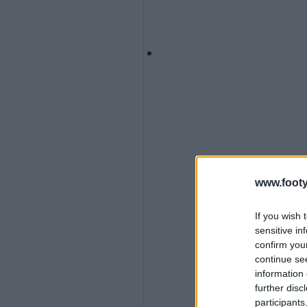
www.footy
If you wish 
sensitive in
confirm you
continue se
information 
further disc
participants