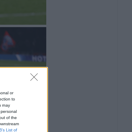
sonal or
ection to
ou may
 personal
out of the
 downstream
B’s List of