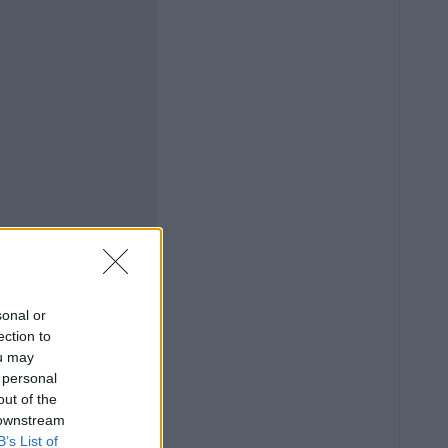
sonal or
ection to
ou may
 personal
out of the
 downstream
B’s List of