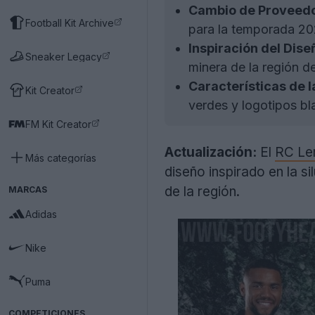
Cambio de Proveedo
Football Kit Archive
para la temporada 20
Inspiración del Dise
Sneaker Legacy
minera de la región 
Características de l
Kit Creator
verdes y logotipos bl
FM Kit Creator
Actualización:
El
RC Le
Más categorías
diseño inspirado en la s
de la región.
MARCAS
Adidas
Nike
Puma
COMPETICIONES