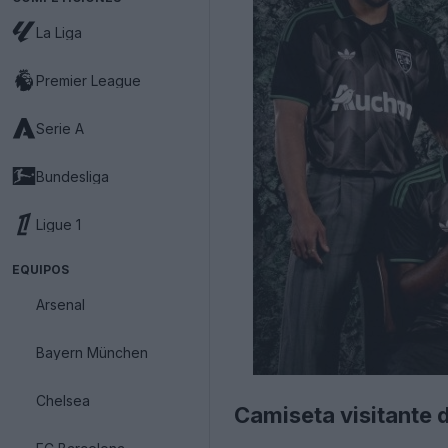
La Liga
Premier League
Serie A
Bundesliga
Ligue 1
EQUIPOS
Arsenal
Bayern München
Chelsea
Camiseta visitante 