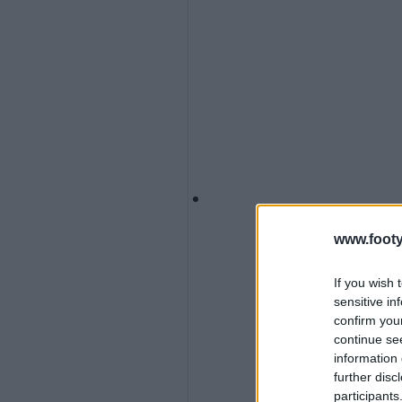
www.footy
If you wish 
sensitive in
confirm you
continue se
information 
further disc
participants