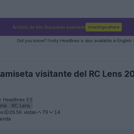
Archivo de kits Búsqueda avanzada
Investiga ahora
Did you know? Footy Headlines is also available in English. 
camiseta visitante del RC Lens 2
y Headlines ES
ma
RC Lens
os
29.5K
vistas
79
14
erida