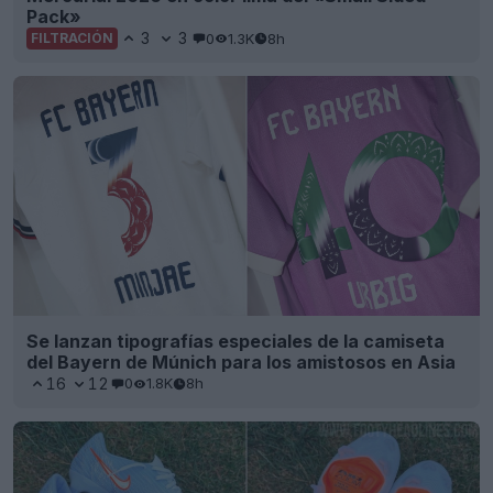
Pack»
3
3
0
1.3K
8h
FILTRACIÓN
Se lanzan tipografías especiales de la camiseta
del Bayern de Múnich para los amistosos en Asia
16
12
0
1.8K
8h