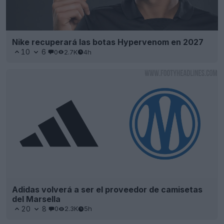
Nike recuperará las botas Hypervenom en 2027
10
6
0
2.7K
4h
Adidas volverá a ser el proveedor de camisetas
del Marsella
20
8
0
2.3K
5h