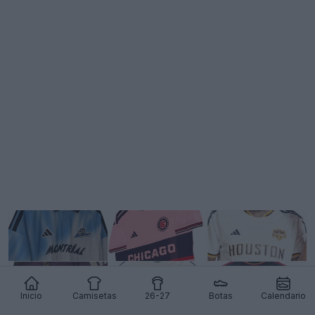
Inicio
Camisetas
26-27
Botas
Calendario