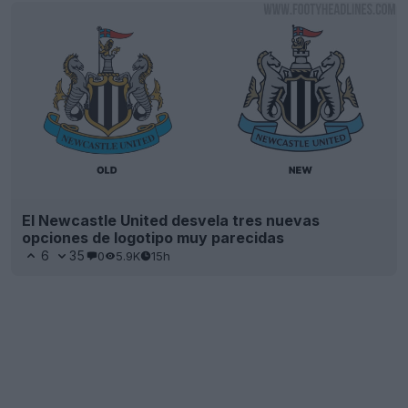
El Newcastle United desvela tres nuevas
opciones de logotipo muy parecidas
6
35
0
5.9K
15h