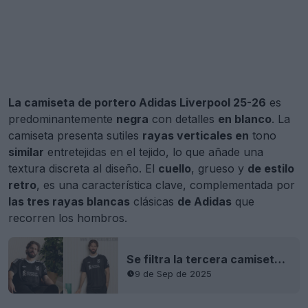
La camiseta de portero Adidas Liverpool 25-26
es
predominantemente
negra
con detalles
en blanco
. La
camiseta presenta sutiles
rayas verticales en
tono
similar
entretejidas en el tejido, lo que añade una
textura discreta al diseño. El
cuello
, grueso y
de estilo
retro
, es una característica clave, complementada por
las tres rayas blancas
clásicas
de Adidas
que
recorren los hombros.
Se filtra la tercera camiseta de portero Adidas Liverpool 25-26: se acabó Nike
9 de Sep de 2025