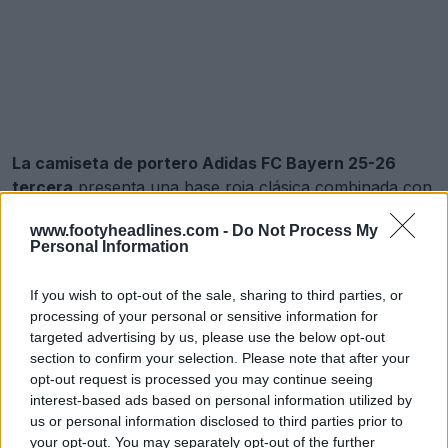
La camiseta de portero Adidas FC Bayern 25-26
tercera
presenta una base roja clásica combinada con
rayas verticales del mismo tono, lo que le da un
www.footyheadlines.com -
Do Not Process My
aspecto limpio y dinámico. Es un estilo que
Personal Information
complementa a la perfección los colores tradicionales
del Bayern, al tiempo que introduce un toque fresco.
If you wish to opt-out of the sale, sharing to third parties, or
processing of your personal or sensitive information for
targeted advertising by us, please use the below opt-out
Se han presentado las terceras equipaciones de portero del Bayern München para la temporada 2025-2026 y la Champions League
section to confirm your selection. Please note that after your
2 de Ago de 2025
opt-out request is processed you may continue seeing
interest-based ads based on personal information utilized by
Tercera equipación de portero del
us or personal information disclosed to third parties prior to
your opt-out. You may separately opt-out of the further