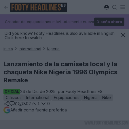
ES
Creador de equipaciones móvil totalmente nuevo
Diseña ahora
Did you know? Footy Headlines is also available in English.
Click here to switch.
Inicio
International
Nigeria
Lanzamiento de la camiseta local y la
chaqueta Nike Nigeria 1996 Olympics
Remake
24 de Dic de 2025, por Footy Headlines ES
OFICIAL
Clásicos
International
Equipaciones
Nigeria
Nike
802
1
0
0
Añadir como fuente preferida