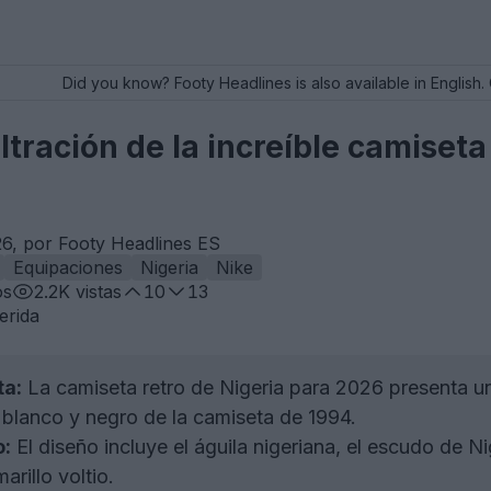
Did you know? Footy Headlines is also available in English. 
ltración de la increíble camiseta
6, por Footy Headlines ES
Equipaciones
Nigeria
Nike
os
2.2K
vistas
10
13
erida
ta:
La camiseta retro de Nigeria para 2026 presenta un
blanco y negro de la camiseta de 1994.
o:
El diseño incluye el águila nigeriana, el escudo de Nig
rillo voltio.