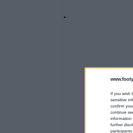
www.footy
If you wish 
sensitive in
confirm you
continue se
information 
further disc
participants