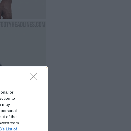
sonal or
ection to
ou may
 personal
out of the
 downstream
B’s List of