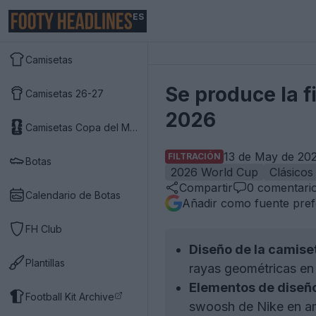
ES
Camisetas
Se produce la fi
Camisetas 26-27
2026
Camisetas Copa del Mundo 2026
13 de May de 202
FILTRACIÓN
Botas
2026 World Cup
Clásicos
Compartir
0
comentari
Calendario de Botas
Añadir como fuente pref
FH Club
Diseño de la camise
Plantillas
rayas geométricas en 
Elementos de diseñ
Football Kit Archive
swoosh de Nike en ama