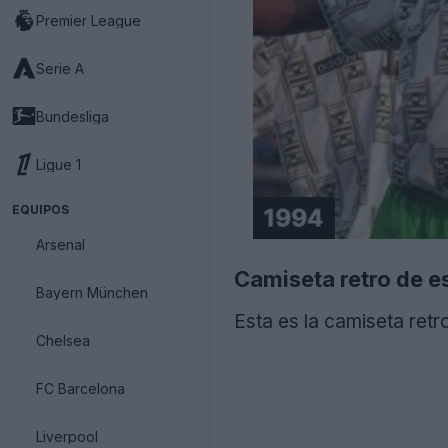
Premier League
Serie A
Bundesliga
Ligue 1
EQUIPOS
Arsenal
Camiseta retro de e
Bayern München
Esta es la camiseta retr
Chelsea
FC Barcelona
Liverpool