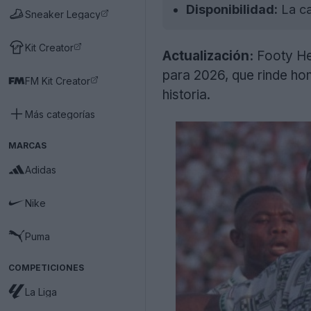
Disponibilidad:
La ca
Sneaker Legacy
Kit Creator
Actualización:
Footy Hea
para 2026, que rinde hom
FM Kit Creator
historia.
Más categorías
MARCAS
Adidas
Nike
Puma
COMPETICIONES
La Liga