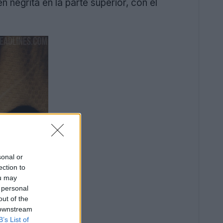
n negrita en la parte superior, con el
sonal or
ection to
ou may
 personal
out of the
 downstream
B’s List of