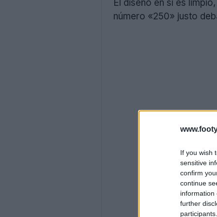
El diseño en sí es limpio
número «250» justo deb
www.footy
If you wish 
sensitive in
confirm you
continue se
information 
further disc
participants