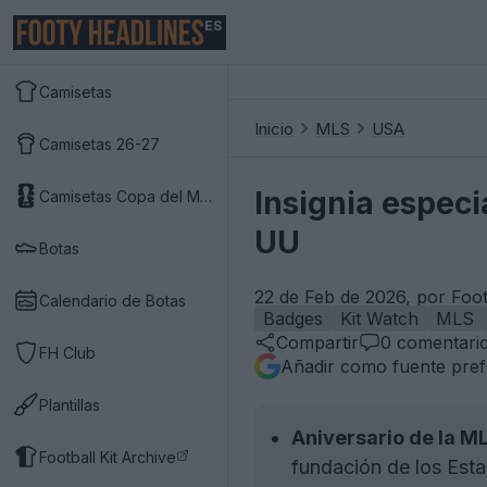
ES
Camisetas
Inicio
MLS
USA
Camisetas 26-27
Insignia especi
Camisetas Copa del Mundo 2026
UU
Botas
22 de Feb de 2026, por Foo
Calendario de Botas
Badges
Kit Watch
MLS
Compartir
0
comentari
FH Club
Añadir como fuente pref
Plantillas
Aniversario de la M
Football Kit Archive
fundación de los Est