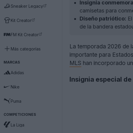
Insignia conmemora
Sneaker Legacy
camisetas para conmem
Diseño patriótico:
El
Kit Creator
de la bandera estado
FM Kit Creator
La temporada 2026 de la
Más categorías
importante para Estados 
MLS
han incorporado un
MARCAS
Adidas
Insignia especial d
Nike
Puma
COMPETICIONES
La Liga