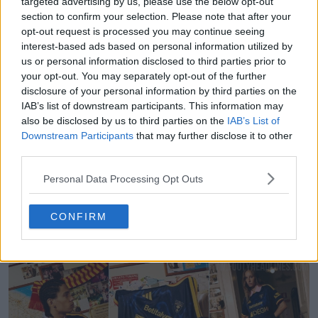
targeted advertising by us, please use the below opt-out
section to confirm your selection. Please note that after your
opt-out request is processed you may continue seeing
interest-based ads based on personal information utilized by
us or personal information disclosed to third parties prior to
your opt-out. You may separately opt-out of the further
disclosure of your personal information by third parties on the
IAB’s list of downstream participants. This information may
also be disclosed by us to third parties on the
IAB’s List of
Downstream Participants
that may further disclose it to other
third parties.
Personal Data Processing Opt Outs
Presentada la tercera camiseta del Fulham para
CONFIRM
la temporada 26-27
5
3
0
544
39m