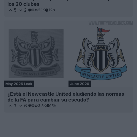
los 20 clubes
5
2
0
2.1K
12h
¿Está el Newcastle United eludiendo las normas
de la FA para cambiar su escudo?
3
6
0
3.3K
15h