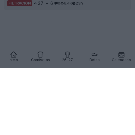
27
6
0
6.4K
23h
FILTRACIÓN
Inicio
Camisetas
26-27
Botas
Calendario