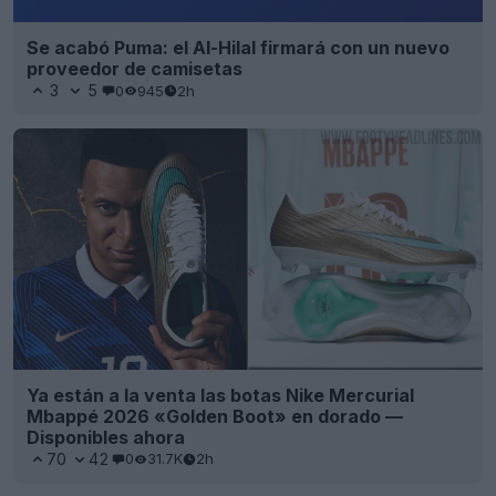
Se acabó Puma: el Al-Hilal firmará con un nuevo
proveedor de camisetas
3
5
0
945
2h
Ya están a la venta las botas Nike Mercurial
Mbappé 2026 «Golden Boot» en dorado —
Disponibles ahora
70
42
0
31.7K
2h