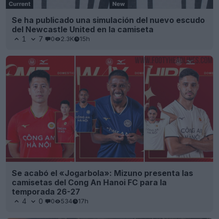
Se ha publicado una simulación del nuevo escudo
del Newcastle United en la camiseta
1
7
0
2.3K
15h
Se acabó el «Jogarbola»: Mizuno presenta las
camisetas del Cong An Hanoi FC para la
temporada 26-27
4
0
0
534
17h