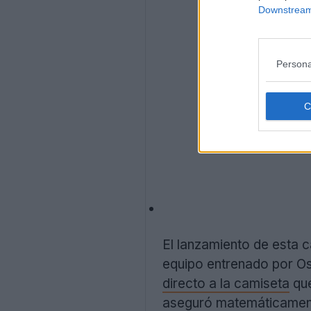
Downstream 
Persona
El lanzamiento de esta c
equipo entrenado por Osv
directo a la camiseta
que
aseguró matemáticamente