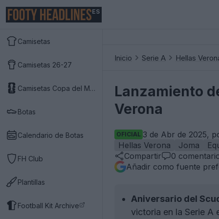
ES
Camisetas
Inicio
Serie A
Hellas Veron
Camisetas 26-27
Lanzamiento de 
Camisetas Copa del Mundo 2026
Verona
Botas
3 de Abr de 2025, p
OFICIAL
Calendario de Botas
Hellas Verona
Joma
Eq
Compartir
0
comentari
FH Club
Añadir como fuente pref
Plantillas
Aniversario del Scu
Football Kit Archive
victoria en la Serie A