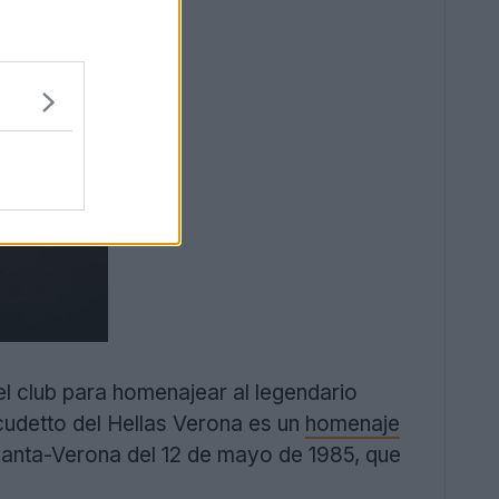
del club para homenajear al legendario
cudetto del Hellas Verona es un
homenaje
talanta-Verona del 12 de mayo de 1985, que