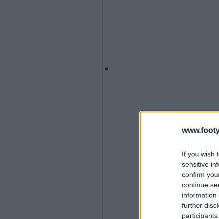
www.footy
If you wish 
sensitive in
confirm you
continue se
information 
further disc
participants