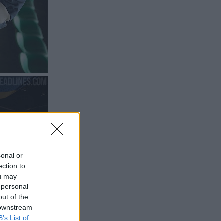
sonal or
ection to
ou may
 personal
out of the
 downstream
B’s List of