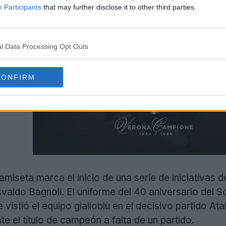
Participants
that may further disclose it to other third parties.
l Data Processing Opt Outs
CONFIRM
amiseta marca el inicio de una serie de iniciativas 
aldo Bagnoli. El uniforme del 40 aniversario del S
 vistió el equipo gialloblù en el decisivo partido A
 el título de campeón a falta de un partido.