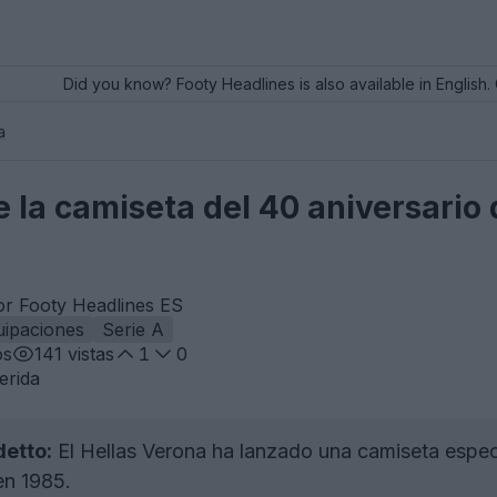
Did you know? Footy Headlines is also available in English. 
a
la camiseta del 40 aniversario 
or Footy Headlines ES
uipaciones
Serie A
os
141
vistas
1
0
erida
detto:
El Hellas Verona ha lanzado una camiseta especi
 en 1985.