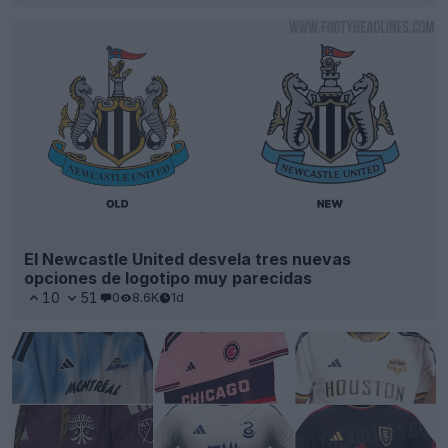
El Newcastle United desvela tres nuevas
opciones de logotipo muy parecidas
10
51
0
8.6K
1d