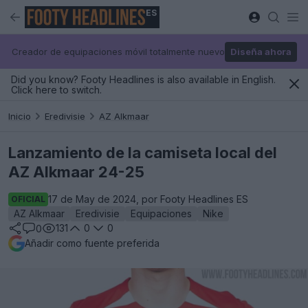
ES
Creador de equipaciones móvil totalmente nuevo
Diseña ahora
Did you know? Footy Headlines is also available in English.
Click here to switch.
Inicio
Eredivisie
AZ Alkmaar
Lanzamiento de la camiseta local del
AZ Alkmaar 24-25
17 de May de 2024, por Footy Headlines ES
OFICIAL
AZ Alkmaar
Eredivisie
Equipaciones
Nike
131
0
0
0
Añadir como fuente preferida