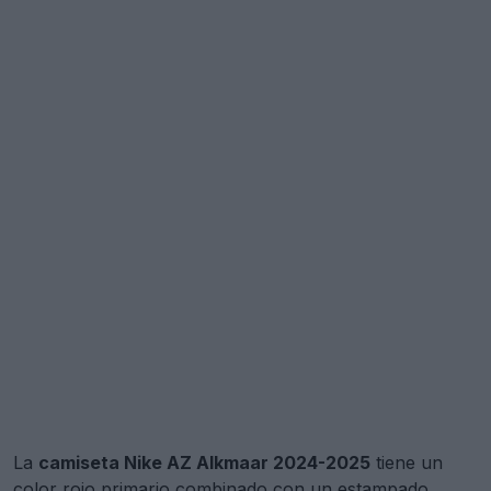
La
camiseta Nike AZ Alkmaar 2024-2025
tiene un
color rojo primario combinado con un estampado