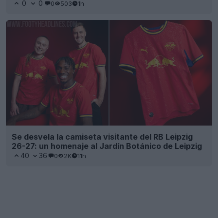
0
0
0
503
1h
Se desvela la camiseta visitante del RB Leipzig
26-27: un homenaje al Jardín Botánico de Leipzig
40
36
0
2K
11h