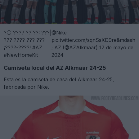
?⚪ ???? ?? ??: ???
|
@Nike
??? ???? ??? ???
pic.twitter.com/sqnSsXD9re&mdash
¡????-????!
#AZ
; AZ (@AZAlkmaar)
17 de mayo de
#NewHomeKit
2024
Camiseta local del AZ Alkmaar 24-25
Esta es la camiseta de casa del Alkmaar 24-25,
fabricada por Nike.