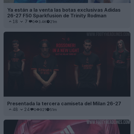
Ya están a la venta las botas exclusivas Adidas
26-27 F50 Sparkfusion de Trinity Rodman
18
7
0
3.4K
21m
Presentada la tercera camiseta del Milan 26-27
48
24
0
921
51m