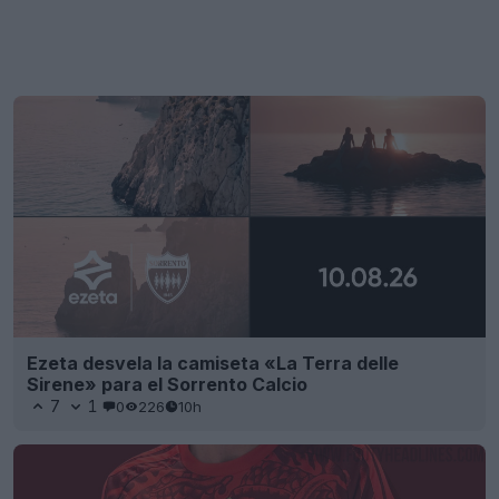
Ezeta desvela la camiseta «La Terra delle
Sirene» para el Sorrento Calcio
7
1
0
226
10h