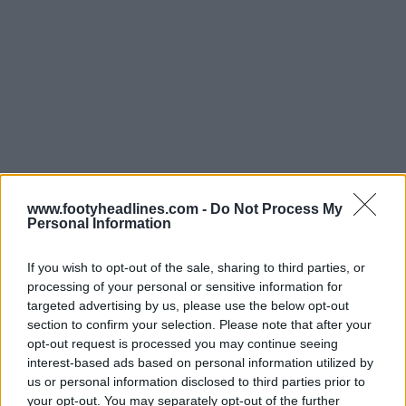
www.footyheadlines.com -
Do Not Process My
Personal Information
Lo que hace que destaque la camiseta local Adidas
If you wish to opt-out of the sale, sharing to third parties, or
Orlando City 2025 es el estampado integral inspirado en
processing of your personal or sensitive information for
la naturaleza impredecible del clima de Florida y los
targeted advertising by us, please use the below opt-out
huracanes. También se puede encontrar un símbolo
section to confirm your selection. Please note that after your
parecido a un huracán en el dobladillo inferior
opt-out request is processed you may continue seeing
interest-based ads based on personal information utilized by
izquierdo. Un rayo "407" en la nuca rinde homenaje al
us or personal information disclosed to third parties prior to
prefijo telefónico de la ciudad.
your opt-out. You may separately opt-out of the further