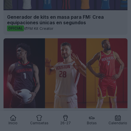
Generador de kits en masa para FM: Crea
equipaciones únicas en segundos
FM Kit Creator
OFICIAL
Reveladas las camisetas de los Houston Rockets
25-26 + Nuevo logotipo
Inicio
Camisetas
26-27
Botas
Calendario
Basketball Jersey Archive
1d
OFICIAL