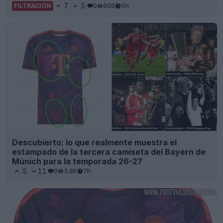
7
5
0
606
5h
FILTRACIÓN
Descubierto: lo que realmente muestra el
estampado de la tercera camiseta del Bayern de
Múnich para la temporada 26-27
5
11
0
3.8K
7h