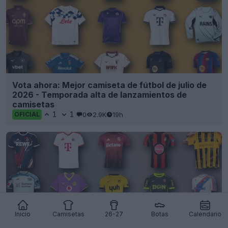
Vota ahora: Mejor camiseta de fútbol de julio de
2026 - Temporada alta de lanzamientos de
camisetas
1
1
0
2.9K
19h
OFICIAL
Inicio
Camisetas
26-27
Botas
Calendario