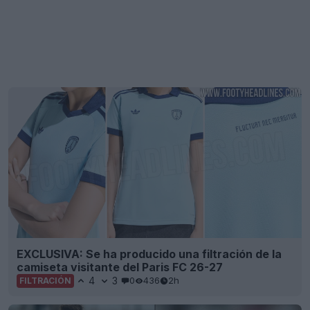
EXCLUSIVA: Se ha producido una filtración de la
camiseta visitante del Paris FC 26-27
4
3
0
436
2h
FILTRACIÓN