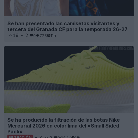
Se han presentado las camisetas visitantes y
tercera del Granada CF para la temporada 26-27
19
2
0
773
11h
Se ha producido la filtración de las botas Nike
Mercurial 2026 en color lima del «Small Sided
Pack»
3
3
0
1.4K
11h
FILTRACIÓN