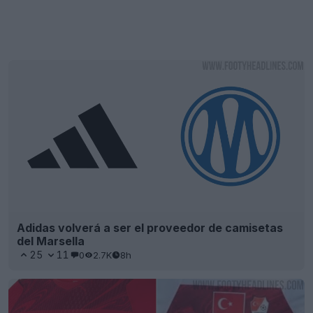
Adidas volverá a ser el proveedor de camisetas
del Marsella
25
11
0
2.7K
8h