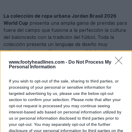
La colección de ropa urbana Jordan Brasil 2026
World Cup
presenta una amplia gama de prendas para
fuera del campo que fusiona a la perfección la cultura
del baloncesto con la tradición del fútbol. Toda la
colección presenta un lenguaje de diseño muy
cohesionado, que utiliza en gran medida la icónica y
vibrante paleta de colores azul y amarillo de la nación.
www.footyheadlines.com -
Do Not Process My
Personal Information
Lanzamiento de la colección de ropa urbana Jordan Brazil 2026 para el Mundial
If you wish to opt-out of the sale, sharing to third parties, or
13 de May de 2026
processing of your personal or sensitive information for
targeted advertising by us, please use the below opt-out
section to confirm your selection. Please note that after your
Lanzamiento de la colección de ropa urbana Jordan Brazil 2026 para el Mundial
opt-out request is processed you may continue seeing
13 de May de 2026
interest-based ads based on personal information utilized by
us or personal information disclosed to third parties prior to
your opt-out. You may separately opt-out of the further
disclosure of your personal information by third parties on the