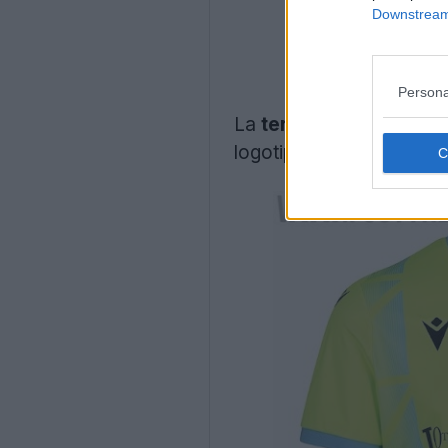
Downstream 
Persona
La
tercera camiseta
M
logotipos azules.