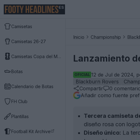
ES
Camisetas
Inicio
Championship
Black
Camisetas 26-27
Lanzamiento de
Camisetas Copa del Mundo 2026
Botas
12 de Jul de 2024, 
OFICIAL
Blackburn Rovers
Champ
Calendario de Botas
Compartir
0
comentari
Añadir como fuente pref
FH Club
Tercera camiseta de
Plantillas
diseño rosa con logot
Football Kit Archive
Diseño único:
La ter