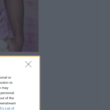
sonal or
ection to
ou may
 personal
out of the
 downstream
B’s List of