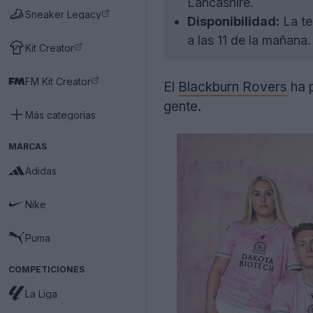
Lancashire.
Sneaker Legacy
Disponibilidad:
La te
a las 11 de la mañana.
Kit Creator
FM Kit Creator
El
Blackburn Rovers
ha p
gente.
Más categorías
MARCAS
Adidas
Nike
Puma
COMPETICIONES
La Liga