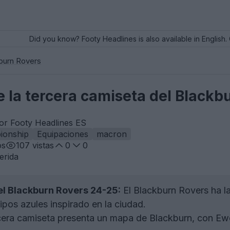
Did you know? Footy Headlines is also available in English. 
burn Rovers
 la tercera camiseta del Blackb
por Footy Headlines ES
ionship
Equipaciones
macron
os
107
vistas
0
0
erida
l Blackburn Rovers 24-25:
El Blackburn Rovers ha l
ipos azules inspirado en la ciudad.
cera camiseta presenta un mapa de Blackburn, con E