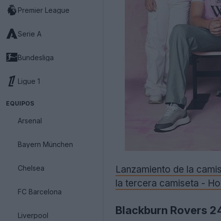
Premier League
Serie A
Bundesliga
Ligue 1
EQUIPOS
Arsenal
Bayern München
Chelsea
Lanzamiento de la camise
la tercera camiseta - Ho
FC Barcelona
Blackburn Rovers 2
Liverpool