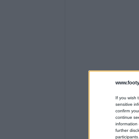
www.footy
If you wish 
sensitive in
confirm you
continue se
information 
further disc
participants