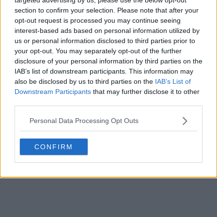
section to confirm your selection. Please note that after your
Reveladas las camisetas de los Houston Rockets
opt-out request is processed you may continue seeing
25-26 + Nuevo logotipo
interest-based ads based on personal information utilized by
Basketball Jersey Archive
21h
OFICIAL
us or personal information disclosed to third parties prior to
your opt-out. You may separately opt-out of the further
disclosure of your personal information by third parties on the
IAB’s list of downstream participants. This information may
also be disclosed by us to third parties on the
IAB’s List of
Downstream Participants
that may further disclose it to other
third parties.
Personal Data Processing Opt Outs
CONFIRM