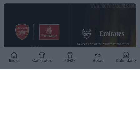
Inicio
Camisetas
26-27
Botas
Calendario
Emirates va a eliminar el logotipo «Fly Better» a
partir de la temporada 27-28
35
56
0
13.9K
18h