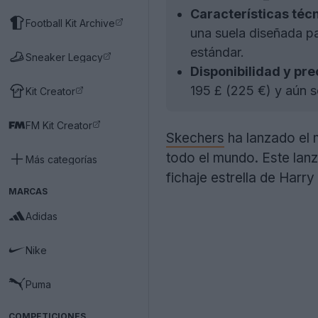
Características téc
Football Kit Archive
una suela diseñada pa
estándar.
Sneaker Legacy
Disponibilidad y pre
195 £ (225 €) y aún s
Kit Creator
FM Kit Creator
Skechers
ha lanzado el 
todo el mundo. Este lan
Más categorías
fichaje estrella de Harry
MARCAS
Adidas
Nike
Puma
COMPETICIONES