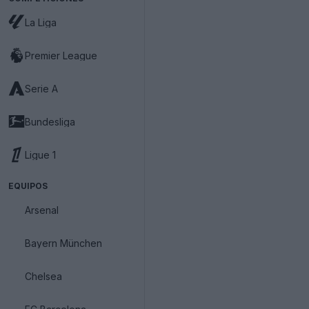
La Liga
Premier League
Serie A
Bundesliga
Ligue 1
EQUIPOS
Arsenal
Bayern München
Chelsea