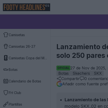
ES
Camisetas
Lanzamiento de
Camisetas 26-27
solo 250 pares
Camisetas Copa del Mundo 2026
27 de Nov de 2025, 
OFICIAL
Botas
Botas
Skechers
SKX
Compartir
0
comentari
Calendario de Botas
Añadir como fuente pref
FH Club
Lanzamiento de las 
Plantillas
modelo SKX_02 en col