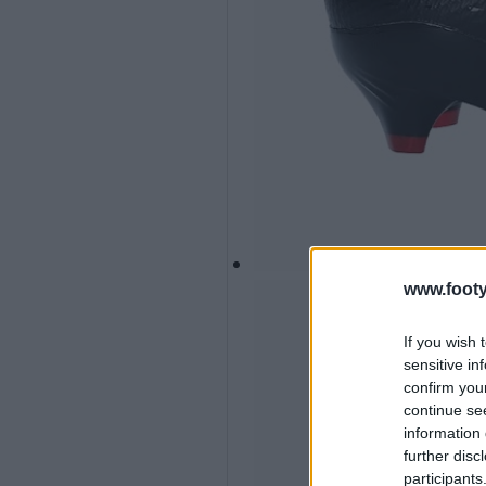
www.footy
If you wish 
sensitive in
confirm you
continue se
information 
further disc
participants