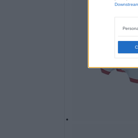
Downstream 
Persona