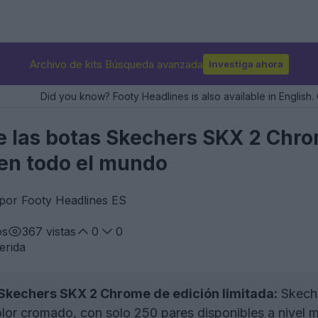
Archivo de kits Búsqueda avanzada
Investiga ahora
Did you know? Footy Headlines is also available in English. 
 las botas Skechers SKX 2 Chrom
 en todo el mundo
por Footy Headlines ES
os
367
vistas
0
0
erida
Skechers SKX 2 Chrome de edición limitada:
Skeche
or cromado, con solo 250 pares disponibles a nivel m