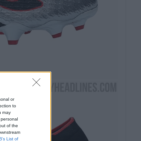
sonal or
ection to
ou may
 personal
out of the
 downstream
B’s List of