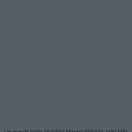
Las nuevas botas de fútbol Mizuno
Alpha III
João Félix