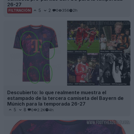
26-27
5
2
0
356
2h
FILTRACIÓN
Descubierto: lo que realmente muestra el
estampado de la tercera camiseta del Bayern de
Múnich para la temporada 26-27
5
8
0
2.2K
4h