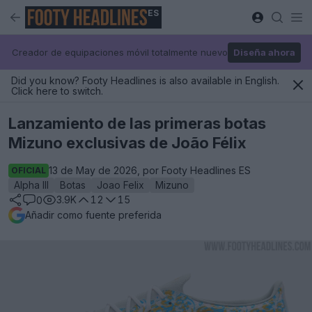
ES
Creador de equipaciones móvil totalmente nuevo
Diseña ahora
Did you know? Footy Headlines is also available in English.
Click here to switch.
Lanzamiento de las primeras botas
Mizuno exclusivas de João Félix
13 de May de 2026, por Footy Headlines ES
OFICIAL
Alpha III
Botas
Joao Felix
Mizuno
3.9K
12
15
0
Añadir como fuente preferida