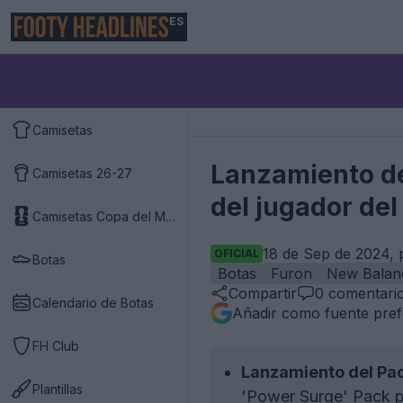
ES
Camisetas
Lanzamiento de
Camisetas 26-27
del jugador del
Camisetas Copa del Mundo 2026
18 de Sep de 2024, 
OFICIAL
Botas
Botas
Furon
New Balan
Compartir
0
comentari
Calendario de Botas
Añadir como fuente pref
FH Club
Lanzamiento del Pac
Plantillas
'Power Surge' Pack p