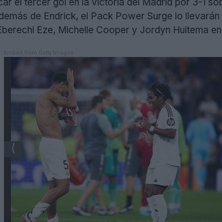
ar el tercer gol en la victoria del Madrid por 3-1 so
emás de Endrick, el Pack Power Surge lo llevarán
Eberechi Eze, Michelle Cooper y Jordyn Huitema en
Embed from Getty Images