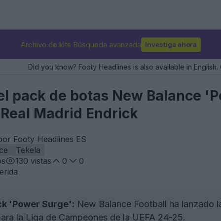
Archivo de kits Búsqueda avanzada
Investiga ahora
Did you know? Footy Headlines is also available in English. 
l pack de botas New Balance 'P
 Real Madrid Endrick
por Footy Headlines ES
ce
Tekela
os
130
vistas
0
0
erida
k 'Power Surge':
New Balance Football ha lanzado l
ara la Liga de Campeones de la UEFA 24-25.