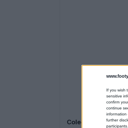
www.footy
If you wish 
sensitive in
confirm you
continue se
information 
further disc
Colección de botas
participants