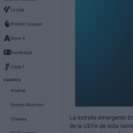
La Liga
Premier League
Serie A
Bundesliga
Ligue 1
EQUIPOS
Arsenal
Bayern München
La estrella emergente E
Chelsea
de la UEFA de esta sema