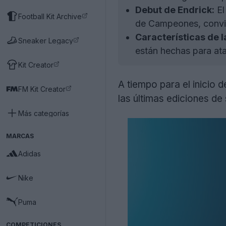
Debut de Endrick:
El
Football Kit Archive
de Campeones, convir
Características de l
Sneaker Legacy
están hechas para ata
Kit Creator
A tiempo para el inicio
FM Kit Creator
las últimas ediciones de
Más categorías
MARCAS
Adidas
Nike
Puma
COMPETICIONES