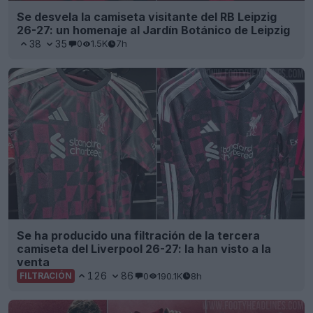
Se desvela la camiseta visitante del RB Leipzig
26-27: un homenaje al Jardín Botánico de Leipzig
38
35
0
1.5K
7h
Se ha producido una filtración de la tercera
camiseta del Liverpool 26-27: la han visto a la
venta
126
86
0
190.1K
8h
FILTRACIÓN