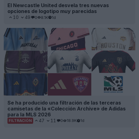
El Newcastle United desvela tres nuevas
opciones de logotipo muy parecidas
10
49
0
8.1K
1d
Se ha producido una filtración de las terceras
camisetas de la «Colección Archive» de Adidas
para la MLS 2026
47
11
0
18.9K
1d
FILTRACIÓN