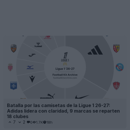
Se ha adelantado y realizado la filtración de la
tercera camiseta del Newcastle United para la
temporada 26-27: se lanzará la semana que viene
27
59
0
80.3K
19h
FILTRACIÓN