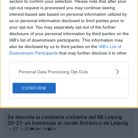
section to confirm your selection. Please note that after your
opt-out request is processed you may continue seeing
interest-based ads based on personal information utilized by
us or personal information disclosed to third parties prior to
your opt-out. You may separately opt-out of the further
Se desvela la camiseta visitante del RB Leipzig
disclosure of your personal information by third parties on the
26-27: un homenaje al Jardín Botánico de Leipzig
IAB’s list of downstream participants. This information may
37
35
0
1.3K
5h
also be disclosed by us to third parties on the
IAB’s List of
Downstream Participants
that may further disclose it to other
third parties.
Personal Data Processing Opt Outs
CONFIRM
Se ha producido una filtración de la tercera
camiseta del Liverpool 26-27: la han visto a la
venta