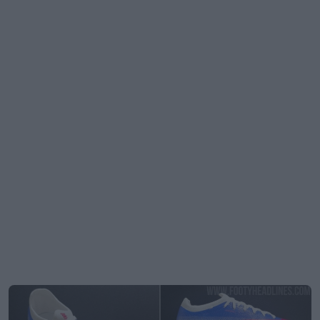
Emirates va a eliminar el logotipo «Fly Better» a
partir de la temporada 27-28
35
57
0
14.2K
1d