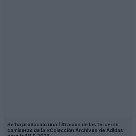
Se produce la filtración de la tercera camiseta del
CF Montreal para 2026: vuelve el logotipo del
Montreal Impact
29
8
0
3.3K
23h
FILTRACIÓN