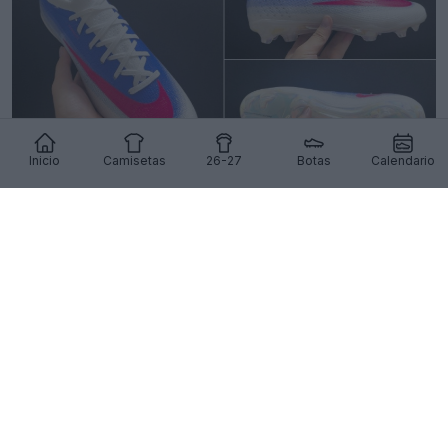
Inicio
Camisetas
26-27
Botas
Calendario