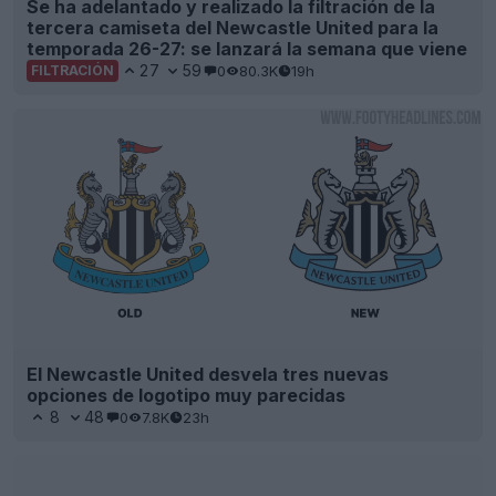
47
10
0
18.7K
23h
FILTRACIÓN