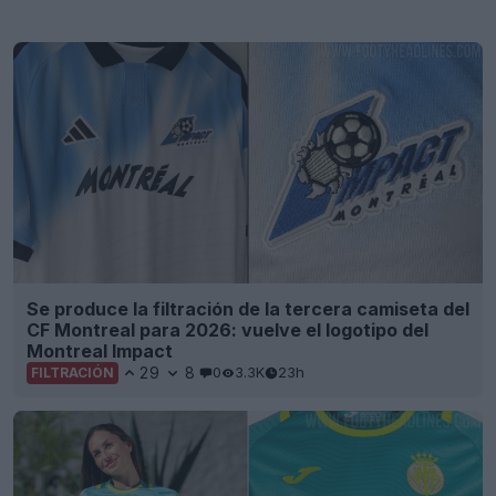
Presentada la tercera camiseta «Dragón» del
Internacional para la temporada 26-27
30
7
0
3.7K
1d
Presentación de la tercera camiseta del Cruzeiro
para la temporada 26-27
27
17
0
1.4K
1d