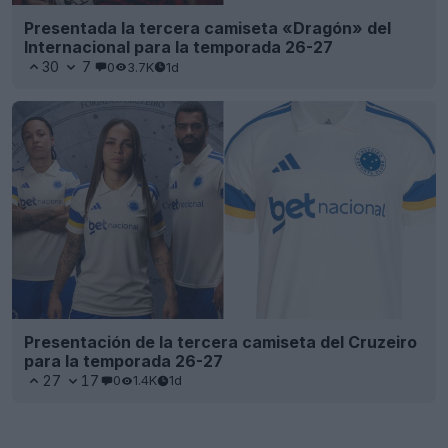
Se ha producido una filtración de unas botas Nike
Mercurial Vapor 17 en blanco, azul y rosa
5
11
0
994
1d
FILTRACIÓN