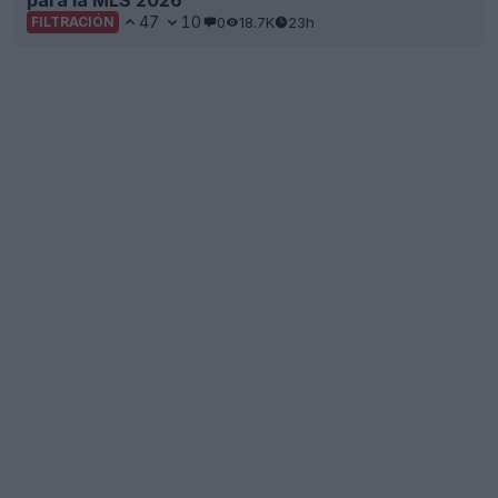
Presentada la tercera camiseta del Villarreal para
la temporada 26-27
25
6
0
1.7K
1d