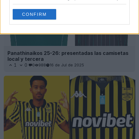
CONFIRM
Panathinaikos 25-26: presentadas las camisetas
local y tercera
1
0
0
988
16 de Jul de 2025