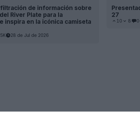
filtración de información sobre
Presentad
del River Plate para la
27
 inspira en la icónica camiseta
10
8
0
.5K
28 de Jul de 2026