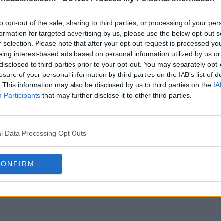
to opt-out of the sale, sharing to third parties, or processing of your per
formation for targeted advertising by us, please use the below opt-out s
r selection. Please note that after your opt-out request is processed y
eing interest-based ads based on personal information utilized by us or
disclosed to third parties prior to your opt-out. You may separately opt-
losure of your personal information by third parties on the IAB’s list of
. This information may also be disclosed by us to third parties on the
IA
Participants
that may further disclose it to other third parties.
a local del River Plate 26-27
Se produce
l Data Processing Opt Outs
e Jul de 2026
Boca Juni
a la cami
FILTRACIÓN
CONFIRM