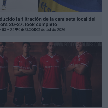
ucido la filtración de la camiseta local del
ors 26-27: look completo
63
24
0
23.3K
31 de Jul de 2026