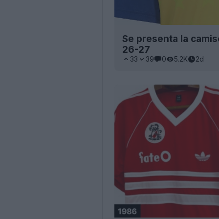
Se presenta la camis
26-27
33
39
0
5.2K
2d