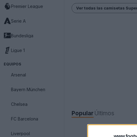
Premier League
Ver todas las camisetas Supe
Serie A
Bundesliga
Ligue 1
EQUIPOS
Arsenal
Bayern München
Chelsea
Popular
Últimos
FC Barcelona
Liverpool
www.footy