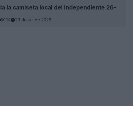
a la camiseta local del Independiente 26-
1.1K
29 de Jul de 2026
×