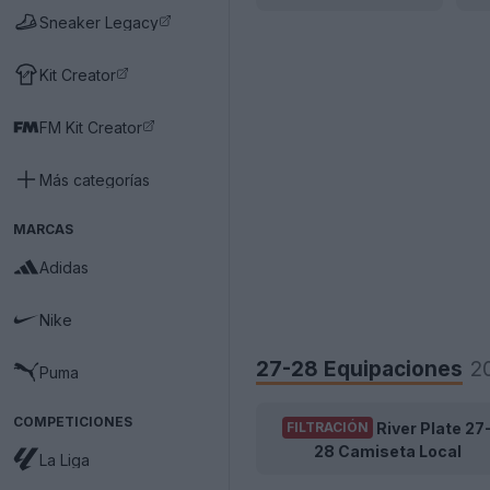
Sneaker Legacy
Kit Creator
FM Kit Creator
Más categorías
MARCAS
Adidas
Nike
27-28 Equipaciones
2
Puma
COMPETICIONES
River Plate 27
FILTRACIÓN
28 Camiseta Local
La Liga