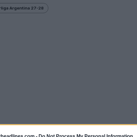
rliga Argentina 27-28
headlines.com -
Do Not Process My Personal Information