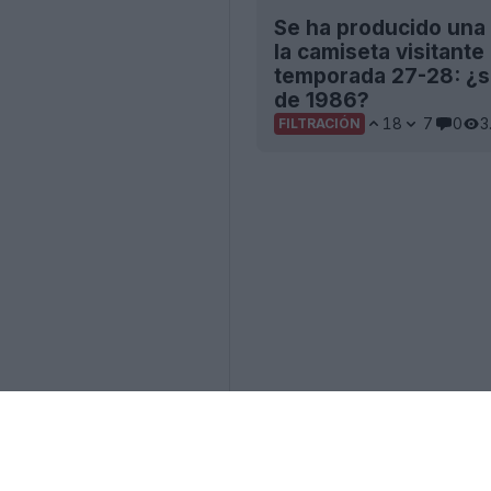
Se ha producido una 
la camiseta visitante 
temporada 27-28: ¿se
de 1986?
18
7
0
3
FILTRACIÓN