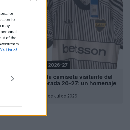
sonal or
ection to
ou may
 personal
out of the
 downstream
B’s List of
 la filtración de la camiseta visitante del
ors para la temporada 26-27: un homenaje
seta de 2006-07
25
13
0
7.5K
24 de Jul de 2026