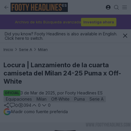
ES
Archivo de kits Búsqueda avanzada
Investiga ahora
Did you know? Footy Headlines is also available in English.
Click here to switch.
Inicio
Serie A
Milan
Locura | Lanzamiento de la cuarta
camiseta del Milan 24-25 Puma x Off-
White
3 de Mar de 2025, por Footy Headlines ES
OFICIAL
Equipaciones
Milan
Off-White
Puma
Serie A
394
0
0
0
Añadir como fuente preferida