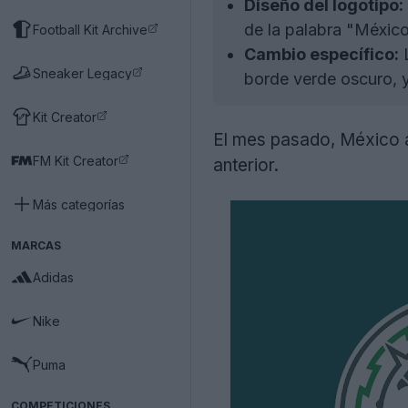
Diseño del logotipo:
de la palabra "México
Football Kit Archive
Cambio específico:
L
Sneaker Legacy
borde verde oscuro, y
Kit Creator
El mes pasado, México a
FM Kit Creator
anterior.
Más categorías
MARCAS
Adidas
Nike
Puma
COMPETICIONES