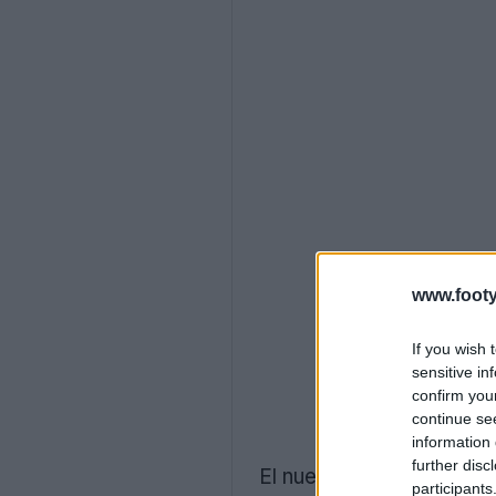
www.footy
If you wish 
sensitive in
confirm you
continue se
information 
further disc
El nuevo logotipo de fút
participants