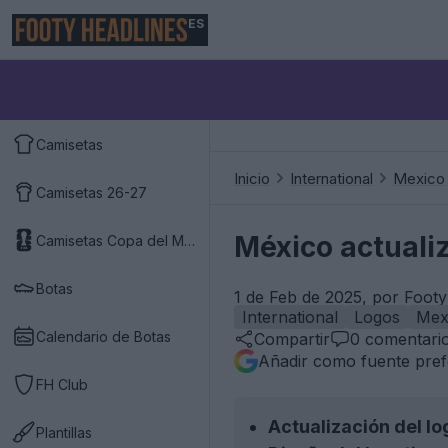
ES
Camisetas
Inicio
International
Mexico
Camisetas 26-27
México actuali
Camisetas Copa del Mundo 2026
Botas
1 de Feb de 2025, por Foot
International
Logos
Mex
Calendario de Botas
Compartir
0
comentari
Añadir como fuente pref
FH Club
Actualización del lo
Plantillas