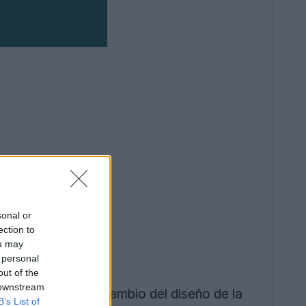
sonal or
ection to
ou may
 personal
out of the
 downstream
ior, con el único cambio del diseño de la
B’s List of