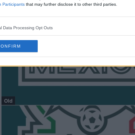
del águila.
Participants
that may further disclose it to other third parties.
l Data Processing Opt Outs
CONFIRM