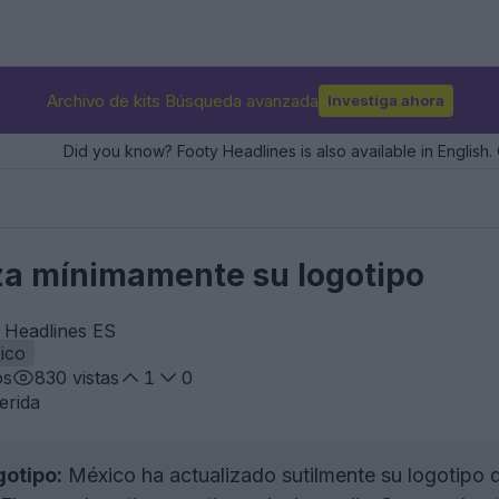
Archivo de kits Búsqueda avanzada
Investiga ahora
Did you know? Footy Headlines is also available in English. 
za mínimamente su logotipo
y Headlines ES
ico
os
830
vistas
1
0
erida
gotipo:
México ha actualizado sutilmente su logotipo 