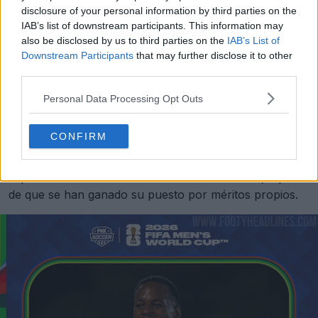
disclosure of your personal information by third parties on the
IAB’s list of downstream participants. This information may
also be disclosed by us to third parties on the
IAB’s List of
Downstream Participants
that may further disclose it to other
third parties.
Personal Data Processing Opt Outs
Que Curazao salga al campo en Norteamérica con una
CONFIRM
camiseta de catálogo disponible para cualquier equipo
de liga dominical sería una gran decepción. Los
separaría visualmente de las naciones «serias», a pesar
de que se han ganado su puesto por méritos propios.