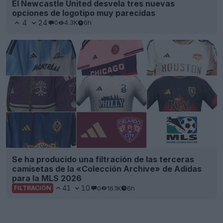
El Newcastle United desvela tres nuevas
opciones de logotipo muy parecidas
4
24
0
4.3K
6h
Se ha producido una filtración de las terceras
camisetas de la «Colección Archive» de Adidas
para la MLS 2026
41
10
0
16.1K
6h
FILTRACIÓN